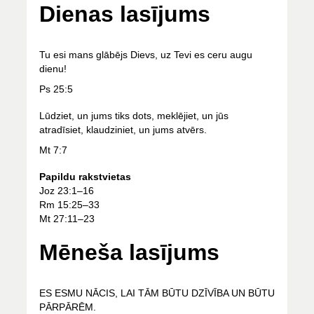
Dienas lasījums
Tu esi mans glābējs Dievs, uz Tevi es ceru augu
dienu!
Ps 25:5
Lūdziet, un jums tiks dots, meklējiet, un jūs
atradīsiet, klaudziniet, un jums atvērs.
Mt 7:7
Papildu rakstvietas
Joz 23:1–16
Rm 15:25–33
Mt 27:11–23
Mēneša lasījums
ES ESMU NĀCIS, LAI TĀM BŪTU DZĪVĪBA UN BŪTU
PĀRPĀRĒM.