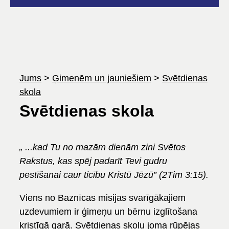
Jums
>
Ģimenēm un jauniešiem
>
Svētdienas
skola
Svētdienas skola
„ ...kad Tu no mazām dienām zini Svētos
Rakstus, kas spēj padarīt Tevi gudru
pestīšanai caur ticību Kristū Jēzū” (2Tim 3:15).
Viens no Baznīcas misijas svarīgākajiem
uzdevumiem ir ģimeņu un bērnu izglītošana
kristīgā garā. Svētdienas skolu joma rūpējas