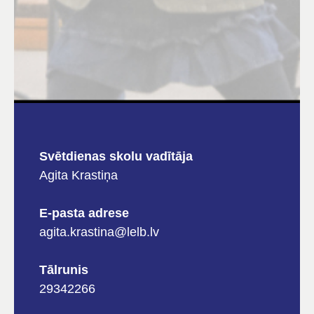
Svētdienas skolu vadītāja
Agita Krastiņa
E-pasta adrese
agita.krastina@lelb.lv
Tālrunis
29342266