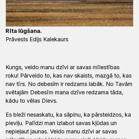
Rīta lūgšana.
Prāvests Edijs Kalekaurs
Kungs, veido manu dzīvi ar savas mīlestības
roku! Pārveido to, kas nav skaists, mazgā to, kas
nav tīrs. No debesĩm ir redzams labāk. No Tavām
svētajām Debesīm mana dzīve redzama tāda,
kādu to vēlas Dievs.
Es bieži nesaskatu, ka sāpinu, ka pārsteidzos, ka
pieviļu. Palīdzi man izlabot savas kļūdas un
nepieļaut jaunas. Veido manu dzīvi ar savas