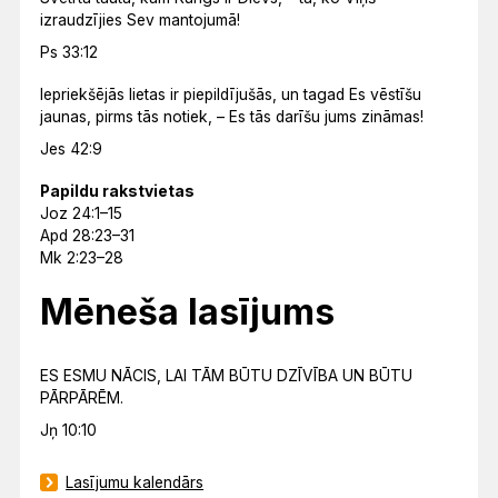
izraudzījies Sev mantojumā!
Ps 33:12
Iepriekšējās lietas ir piepildījušās, un tagad Es vēstīšu
jaunas, pirms tās notiek, – Es tās darīšu jums zināmas!
Jes 42:9
Papildu rakstvietas
Joz 24:1–15
Apd 28:23–31
Mk 2:23–28
Mēneša lasījums
ES ESMU NĀCIS, LAI TĀM BŪTU DZĪVĪBA UN BŪTU
PĀRPĀRĒM.
Jņ 10:10
Lasījumu kalendārs