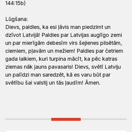
144:15b)
Lūgšana:
Dievs, paldies, ka esi ļāvis man piedzimt un
dzīvot Latvijā! Paldies par Latvijas auglīgo zemi
un par mierīgām debesīm virs šejienes pilsētām,
ciemiem, pļavām un mežiem! Paldies par četriem
gada laikiem, kuri turpina mācīt, ka pēc katras
ziemas nāk jauns pavasaris! Dievs, svētī Latviju
un palīdzi man saredzēt, kā es varu būt par
svētību šai valstij un tās ļaudīm! Āmen.