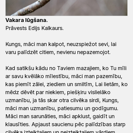
Vakara lūgšana.
Prāvests Edijs Kalkaurs.
Kungs, māci man kalpot, neuzspiežot sevi, lai
varu palīdzēt citiem, nevienu nepazemojot.
Kad satikšu kādu no Taviem mazajiem, ko Tu mīli
ar savu kvēlāko mīlestību, māci man pazemību,
kas piemīt zālei, ziediem un smiltīm, Lai lietām, ko
mēdz dēvēt par niekiem, piešķiru vislielāko
uzmanību, ja tās skar otra cilvēka sirdi, Kungs,
māci man uzmanību, patiesumu un godīgumu.
Māci man sarunāties, māci apklust, gaidīt un
klausīties. Apjaust saucienu pēc palīdzības starp
cilvēka izteiktajiem un neizteiktajiem vārdiem.