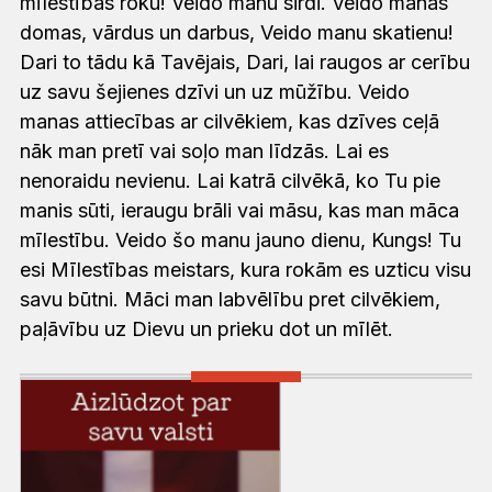
mīlestības roku! Veido manu sirdi. Veido manas
domas, vārdus un darbus, Veido manu skatienu!
Dari to tādu kā Tavējais, Dari, lai raugos ar cerību
uz savu šejienes dzīvi un uz mūžību. Veido
manas attiecības ar cilvēkiem, kas dzīves ceļā
nāk man pretī vai soļo man līdzās. Lai es
nenoraidu nevienu. Lai katrā cilvēkā, ko Tu pie
manis sūti, ieraugu brāli vai māsu, kas man māca
mīlestību. Veido šo manu jauno dienu, Kungs! Tu
esi Mīlestības meistars, kura rokām es uzticu visu
savu būtni. Māci man labvēlību pret cilvēkiem,
paļāvību uz Dievu un prieku dot un mīlēt.