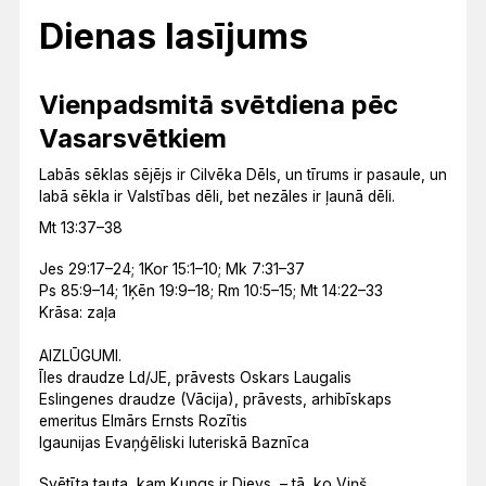
Dienas lasījums
Vienpadsmitā svētdiena pēc
Vasarsvētkiem
Labās sēklas sējējs ir Cilvēka Dēls, un tīrums ir pasaule, un
labā sēkla ir Valstības dēli, bet nezāles ir ļaunā dēli.
Mt 13:37–38
Jes 29:17–24; 1Kor 15:1–10; Mk 7:31–37
Ps 85:9–14; 1Ķēn 19:9–18; Rm 10:5–15; Mt 14:22–33
Krāsa: zaļa
AIZLŪGUMI.
Īles draudze Ld/JE, prāvests Oskars Laugalis
Eslingenes draudze (Vācija), prāvests, arhibīskaps
emeritus Elmārs Ernsts Rozītis
Igaunijas Evaņģēliski luteriskā Baznīca
Svētīta tauta, kam Kungs ir Dievs, – tā, ko Viņš