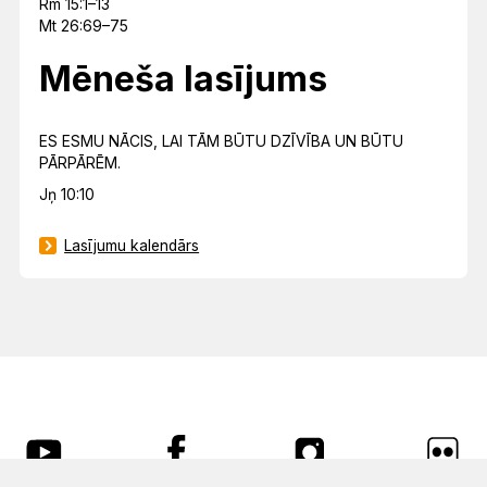
Rm 15:1–13
Mt 26:69–75
Mēneša lasījums
ES ESMU NĀCIS, LAI TĀM BŪTU DZĪVĪBA UN BŪTU
PĀRPĀRĒM.
Jņ 10:10
Lasījumu kalendārs