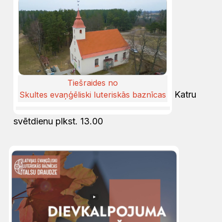
Tiešraides no
Katru
Skultes evaņģēliski luteriskās baznīcas
svētdienu plkst. 13.00