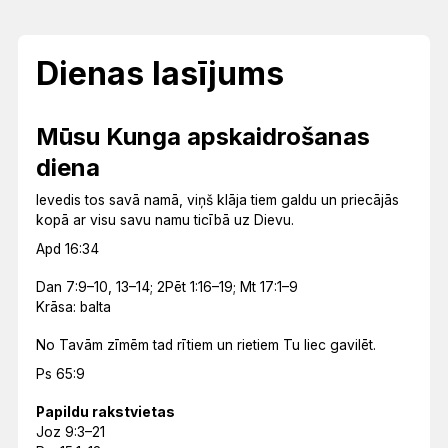
Dienas lasījums
Mūsu Kunga apskaidrošanas
diena
Ievedis tos savā namā, viņš klāja tiem galdu un priecājās
kopā ar visu savu namu ticībā uz Dievu.
Apd 16:34
Dan 7:9–10, 13–14; 2Pēt 1:16–19; Mt 17:1–9
Krāsa: balta
No Tavām zīmēm tad rītiem un rietiem Tu liec gavilēt.
Ps 65:9
Papildu rakstvietas
Joz 9:3–21