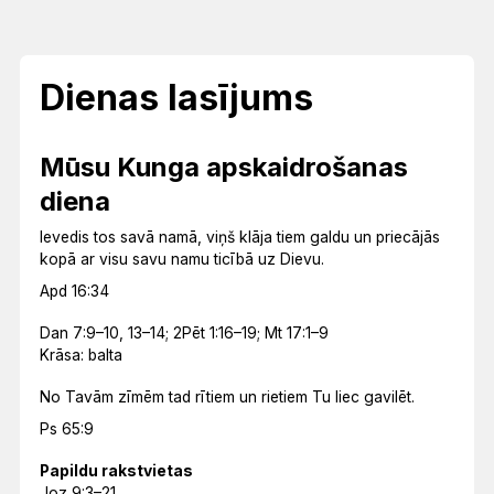
Dienas lasījums
Mūsu Kunga apskaidrošanas
diena
Ievedis tos savā namā, viņš klāja tiem galdu un priecājās
kopā ar visu savu namu ticībā uz Dievu.
Apd 16:34
Dan 7:9–10, 13–14; 2Pēt 1:16–19; Mt 17:1–9
Krāsa: balta
No Tavām zīmēm tad rītiem un rietiem Tu liec gavilēt.
Ps 65:9
Papildu rakstvietas
Joz 9:3–21