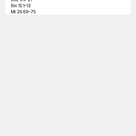
Rm 15:1–13
Mt 26:69–75
Mēneša lasījums
ES ESMU NĀCIS, LAI TĀM BŪTU DZĪVĪBA UN BŪTU
PĀRPĀRĒM.
Jņ 10:10
Lasījumu kalendārs