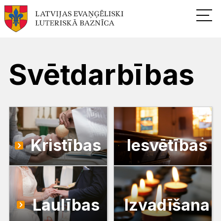
Svētdarbības
Kristības
Iesvētības
Laulības
Izvadīšana