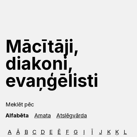
Mācītāji,
diakoni,
evaņģēlisti
Meklēt pēc
Alfabēta
Amata
Atslēgvārda
A
Ā
B
C
D
E
Ē
F
G
I
Ī
J
K
Ķ
L