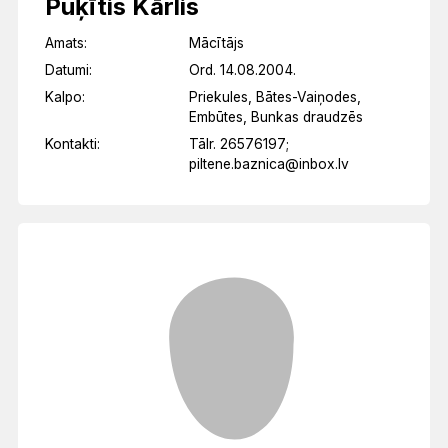
Puķītis Kārlis
Amats:
Mācītājs
Datumi:
Ord. 14.08.2004.
Kalpo:
Priekules, Bātes-Vaiņodes,
Embūtes, Bunkas draudzēs
Kontakti:
Tālr. 26576197;
piltene.baznica@inbox.lv