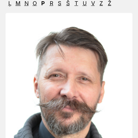
Ļ
M
N
O
P
R
S
Š
T
U
V
Z
Ž