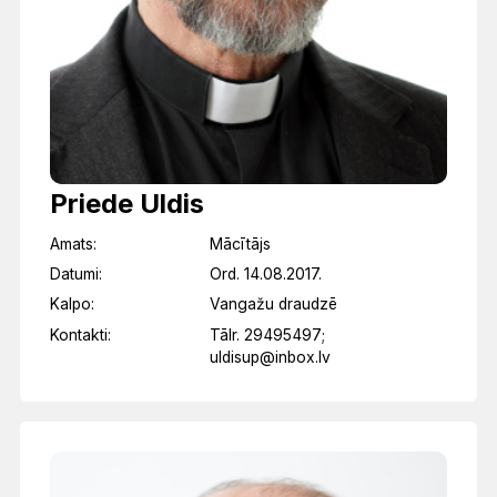
Priede Uldis
Amats:
Mācītājs
Datumi:
Ord. 14.08.2017.
Kalpo:
Vangažu draudzē
Kontakti:
Tālr. 29495497;
uldisup@inbox.lv