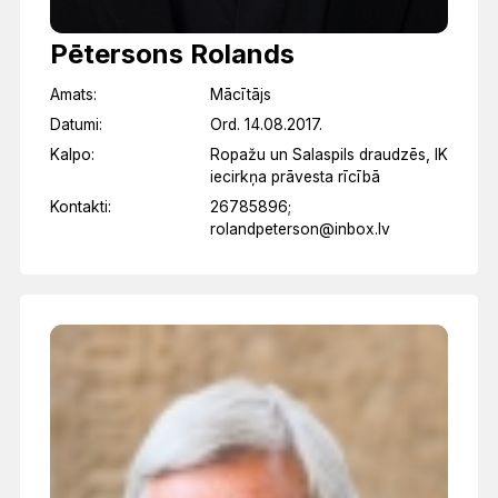
Pētersons Rolands
Amats:
Mācītājs
Datumi:
Ord. 14.08.2017.
Kalpo:
Ropažu un Salaspils draudzēs, IK
iecirkņa prāvesta rīcībā
Kontakti:
26785896;
rolandpeterson@inbox.lv