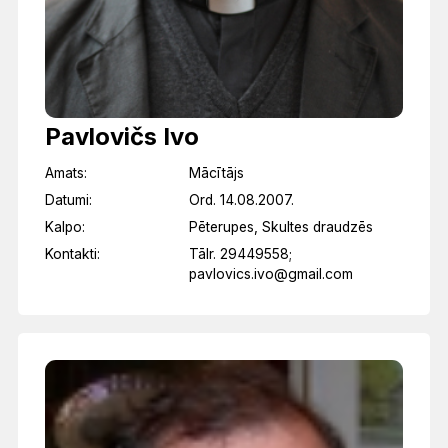
Pavlovičs Ivo
Amats:
Mācītājs
Datumi:
Ord. 14.08.2007.
Kalpo:
Pēterupes, Skultes draudzēs
Kontakti:
Tālr. 29449558;
pavlovics.ivo@gmail.com