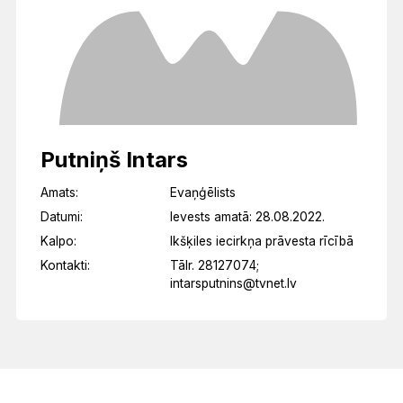
Putniņš Intars
Amats:
Evaņģēlists
Datumi:
Ievests amatā: 28.08.2022.
Kalpo:
Ikšķiles iecirkņa prāvesta rīcībā
Kontakti:
Tālr. 28127074;
intarsputnins@tvnet.lv