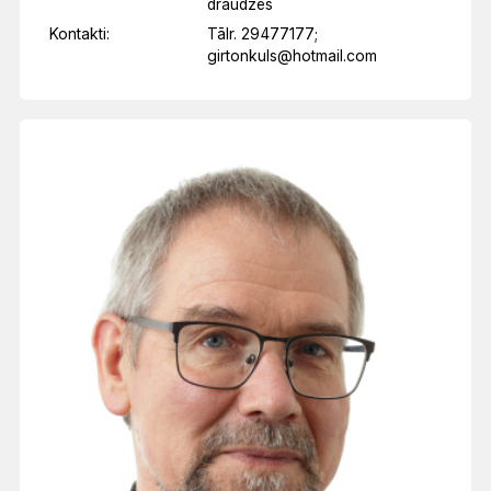
draudzēs
Kontakti:
Tālr. 29477177;
girtonkuls@hotmail.com