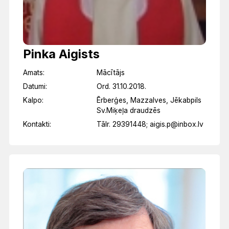
Pinka Aigists
Amats:
Mācītājs
Datumi:
Ord. 31.10.2018.
Kalpo:
Ērberģes, Mazzalves, Jēkabpils
Sv.Miķeļa draudzēs
Kontakti:
Tālr. 29391448; aigis.p@inbox.lv