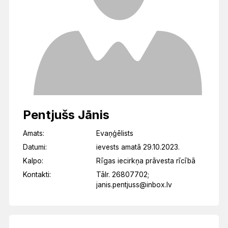
Pentjušs Jānis
Amats:
Evaņģēlists
Datumi:
ievests amatā 29.10.2023.
Kalpo:
Rīgas iecirkņa prāvesta rīcībā
Kontakti:
Tālr. 26807702;
janis.pentjuss@inbox.lv