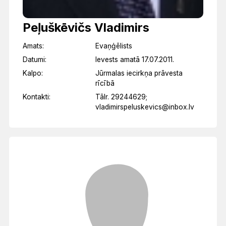
Peļuškēvičs Vladimirs
Amats:
Evaņģēlists
Datumi:
Ievests amatā 17.07.2011.
Kalpo:
Jūrmalas iecirkņa prāvesta
rīcībā
Kontakti:
Tālr. 29244629;
vladimirspeluskevics@inbox.lv