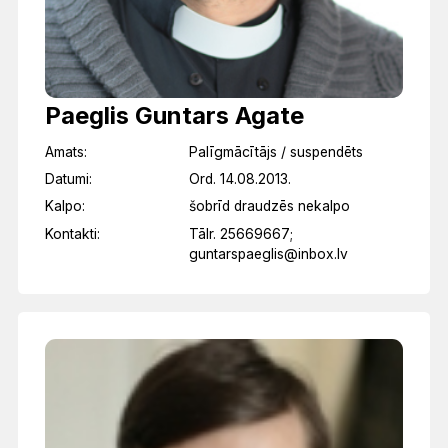
Paeglis Guntars Agate
Amats:
Palīgmācītājs / suspendēts
Datumi:
Ord. 14.08.2013.
Kalpo:
šobrīd draudzēs nekalpo
Kontakti:
Tālr. 25669667;
guntarspaeglis@inbox.lv