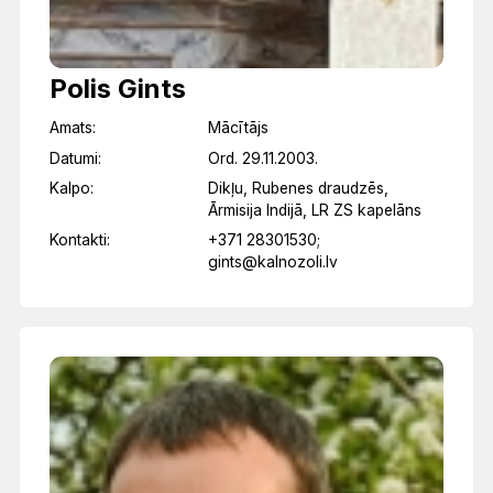
Polis Gints
Amats:
Mācītājs
Datumi:
Ord. 29.11.2003.
Kalpo:
Dikļu, Rubenes draudzēs,
Ārmisija Indijā, LR ZS kapelāns
Kontakti:
+371 28301530;
gints@kalnozoli.lv