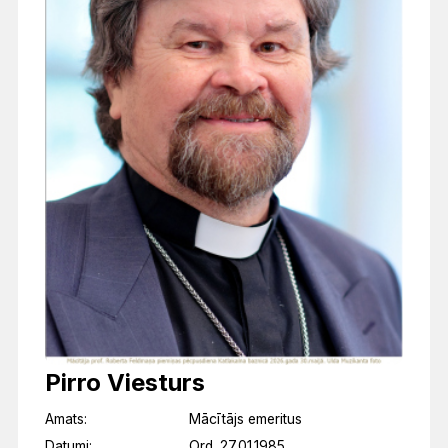
Pirro Viesturs
Amats:
Mācītājs emeritus
Datumi:
Ord. 27.01.1985.