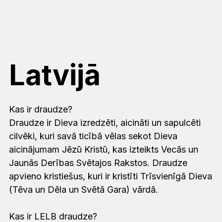
Latvijā
Kas ir draudze?
Draudze ir Dieva izredzēti, aicināti un sapulcēti
cilvēki, kuri savā ticībā vēlas sekot Dieva
aicinājumam Jēzū Kristū, kas izteikts Vecās un
Jaunās Derības Svētajos Rakstos. Draudze
apvieno kristiešus, kuri ir kristīti Trīsvienīgā Dieva
(Tēva un Dēla un Svētā Gara) vārdā.
Kas ir LELB draudze?