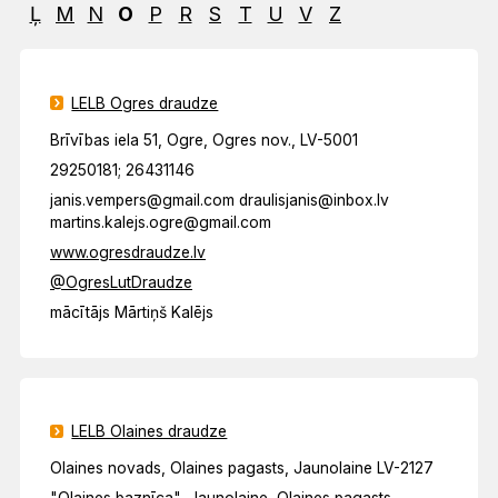
Ļ
M
N
O
P
R
S
T
U
V
Z
LELB Ogres draudze
Brīvības iela 51, Ogre, Ogres nov., LV-5001
29250181; 26431146
janis.vempers@gmail.com draulisjanis@inbox.lv
martins.kalejs.ogre@gmail.com
www.ogresdraudze.lv
@OgresLutDraudze
mācītājs Mārtiņš Kalējs
LELB Olaines draudze
Olaines novads, Olaines pagasts, Jaunolaine LV-2127