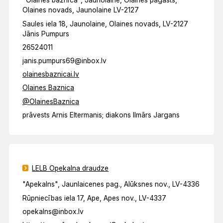
"Olaines baznīca", Jaunolaine, Olaines pagasts,
Olaines novads, Jaunolaine LV-2127
Saules iela 18, Jaunolaine, Olaines novads, LV-2127
Jānis Pumpurs
26524011
janis.pumpurs69@inbox.lv
olainesbaznicai.lv
Olaines Baznica
@OlainesBaznica
prāvests Arnis Eltermanis; diakons Ilmārs Jargans
LELB Opekalna draudze
"Apekalns", Jaunlaicenes pag., Alūksnes nov., LV-4336
Rūpniecības iela 17, Ape, Apes nov., LV-4337
opekalns@inbox.lv