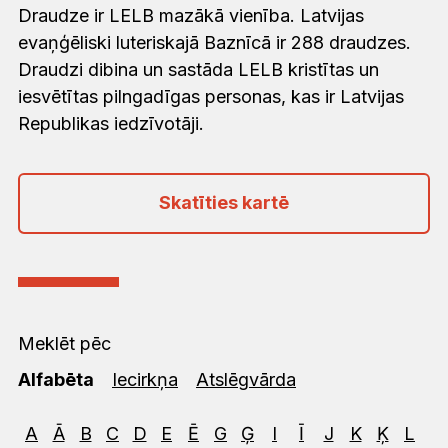
Draudze ir LELB mazākā vienība. Latvijas
evaņģēliski luteriskajā Baznīcā ir 288 draudzes.
Draudzi dibina un sastāda LELB kristītas un
iesvētītas pilngadīgas personas, kas ir Latvijas
Republikas iedzīvotāji.
Skatīties kartē
Meklēt pēc
Alfabēta
Iecirkņa
Atslēgvārda
A
Ā
B
C
D
E
Ē
G
Ģ
I
Ī
J
K
Ķ
L