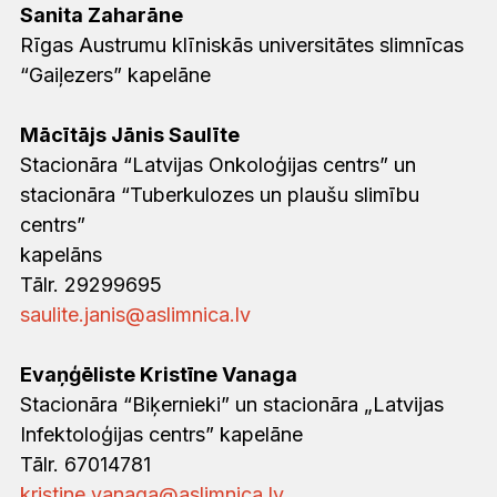
Sanita Zaharāne
Rīgas Austrumu klīniskās universitātes slimnīcas
“Gaiļezers” kapelāne
Mācītājs Jānis Saulīte
Stacionāra “Latvijas Onkoloģijas centrs” un
stacionāra “Tuberkulozes un plaušu slimību
centrs”
kapelāns
Tālr. 29299695
saulite.janis@aslimnica.lv
Evaņģēliste Kristīne Vanaga
Stacionāra “Biķernieki” un stacionāra „Latvijas
Infektoloģijas centrs” kapelāne
Tālr. 67014781
kristine.vanaga@aslimnica.lv