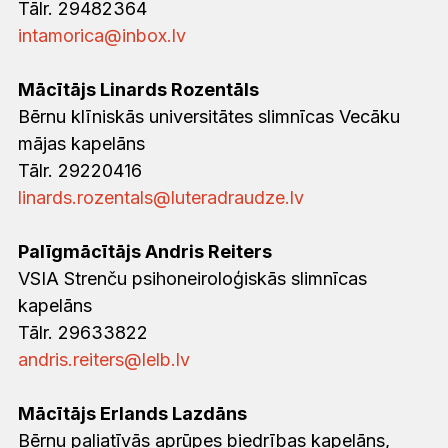
Tālr. 29482364
intamorica@inbox.lv
Mācītājs Linards Rozentāls
Bērnu klīniskās universitātes slimnīcas Vecāku
mājas kapelāns
Tālr. 29220416
linards.rozentals@luteradraudze.lv
Palīgmācītājs Andris Reiters
VSIA Strenču psihoneiroloģiskās slimnīcas
kapelāns
Tālr. 29633822
andris.reiters@lelb.lv
Mācītājs Erlands Lazdāns
Bērnu paliatīvās aprūpes biedrības kapelāns,