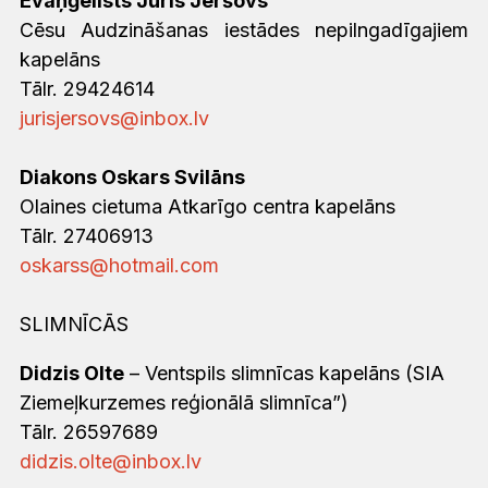
Evaņģēlists Juris Jeršovs
Cēsu Audzināšanas iestādes nepilngadīgajiem
kapelāns
Tālr. 29424614
jurisjersovs@inbox.lv
Diakons Oskars Svilāns
Olaines cietuma Atkarīgo centra kapelāns
Tālr. 27406913
oskarss@hotmail.com
SLIMNĪCĀS
Didzis Olte
– Ventspils slimnīcas kapelāns (SIA
Ziemeļkurzemes reģionālā slimnīca”)
Tālr. 26597689
didzis.olte@inbox.lv