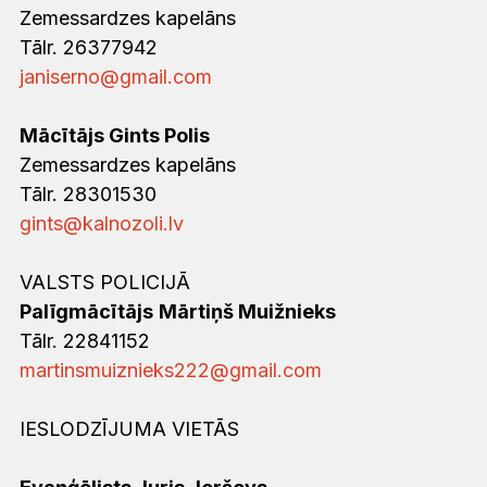
Zemessardzes kapelāns
Tālr. 26377942
janiserno@gmail.com
Mācītājs Gints Polis
Zemessardzes kapelāns
Tālr. 28301530
gints@kalnozoli.lv
‍VALSTS POLICIJĀ
Palīgmācītājs
Mārtiņš Muižnieks
Tālr. 22841152
martinsmuiznieks222@gmail.com
‍IESLODZĪJUMA VIETĀS