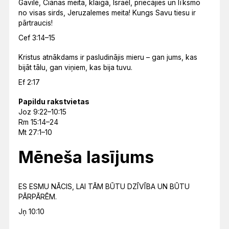
Gavilē, Ciānas meita, klaigā, Israēl, priecājies un līksmo
no visas sirds, Jeruzalemes meita! Kungs Savu tiesu ir
pārtraucis!
Cef 3:14–15
Kristus atnākdams ir pasludinājis mieru – gan jums, kas
bijāt tālu, gan viņiem, kas bija tuvu.
Ef 2:17
Papildu rakstvietas
Joz 9:22–10:15
Rm 15:14–24
Mt 27:1–10
Mēneša lasījums
ES ESMU NĀCIS, LAI TĀM BŪTU DZĪVĪBA UN BŪTU
PĀRPĀRĒM.
Jņ 10:10