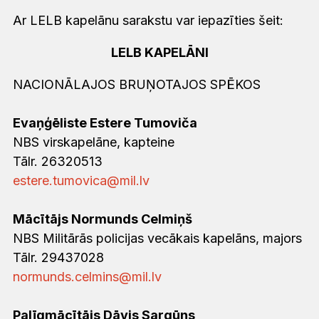
Ar LELB kapelānu sarakstu var iepazīties šeit:
LELB KAPELĀNI
NACIONĀLAJOS BRUŅOTAJOS SPĒKOS
Evaņģēliste Estere Tumoviča
NBS virskapelāne, kapteine
Tālr. 26320513
estere.tumovica@mil.lv
Mācītājs Normunds Celmiņš
NBS Militārās policijas vecākais kapelāns, majors
Tālr. 29437028
normunds.celmins@mil.lv
Palīgmācītājs Dāvis Sargūns