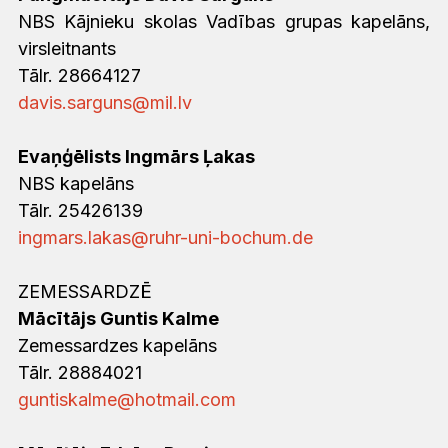
NBS Kājnieku skolas Vadības grupas kapelāns,
virsleitnants
Tālr. 28664127
davis.sarguns@mil.lv
Evaņģēlists Ingmārs Ļakas
NBS kapelāns
Tālr. 25426139
ingmars.lakas@ruhr-uni-bochum.de
ZEMESSARDZĒ
Mācītājs Guntis Kalme
Zemessardzes kapelāns
Tālr. 28884021
guntiskalme@hotmail.com