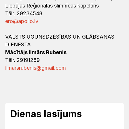
Liepājas Reģionālās slimnīcas kapelāns
Tālr. 29234548
ero@apollo.lv
VALSTS UGUNSDZĒSĪBAS UN GLĀBŠANAS
DIENESTĀ
Mācītājs Ilmārs Rubenis
Tālr. 29191289
ilmarsrubenis@gmail.com
Dienas lasījums