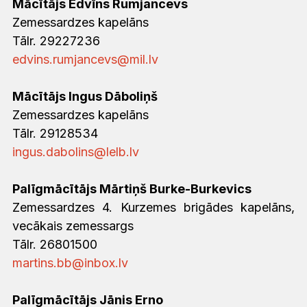
Mācītājs Edvīns Rumjancevs
Zemessardzes kapelāns
Tālr. 29227236
edvins.rumjancevs@mil.lv
Mācītājs Ingus Dāboliņš
Zemessardzes kapelāns
Tālr. 29128534
ingus.dabolins@lelb.lv
Palīgmācītājs Mārtiņš Burke-Burkevics
Zemessardzes 4. Kurzemes brigādes kapelāns,
vecākais zemessargs
Tālr. 26801500
martins.bb@inbox.lv
Palīgmācītājs Jānis Erno