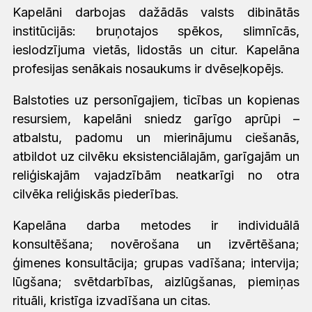
Kapelāni darbojas dažādās valsts dibinātās
institūcijās: bruņotajos spēkos, slimnīcās,
ieslodzījuma vietās, lidostās un citur. Kapelāna
profesijas senākais nosaukums ir dvēseļkopējs.
Balstoties uz personīgajiem, ticības un kopienas
resursiem, kapelāni sniedz garīgo aprūpi –
atbalstu, padomu un mierinājumu ciešanās,
atbildot uz cilvēku eksistenciālajām, garīgajām un
reliģiskajām vajadzībām neatkarīgi no otra
cilvēka reliģiskās piederības.
Kapelāna darba metodes ir individuālā
konsultēšana; novērošana un izvērtēšana;
ģimenes konsultācija; grupas vadīšana; intervija;
lūgšana; svētdarbības, aizlūgšanas, piemiņas
rituāli, kristīga izvadīšana un citas.