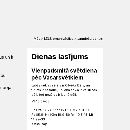
EN
DE
Mēs
>
LELB organizācijas
>
Jauniešu centrs
Dienas lasījums
s un ir
Vienpadsmitā svētdiena
ību,
pēc Vasarsvētkiem
Labās sēklas sējējs ir Cilvēka Dēls, un
espēja
tīrums ir pasaule, un labā sēkla ir Valstības
dēli, bet nezāles ir ļaunā dēli.
Mt 13:37–38
Jes 29:17–24; 1Kor 15:1–10; Mk 7:31–37
Ps 85:9–14; 1Ķēn 19:9–18; Rm 10:5–15; Mt
14:22–33
Krāsa: zaļa