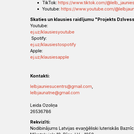
Draudzēm
kristietību
TikTok:
https://www.tiktok.com/@lelb_jaunies
Youtube:
https://www.youtube.com/@lelbjau
Skaties un klausies raidījumu "Projekts Dzīves
Youtube:
ej.uz/klausiesyoutube
Spotify:
ej.uz/klausiestospotify
Apple:
ej.uz/klausiesapple
Kontakti:
lelbjauniesucentrs@gmail.com
,
lelbjaunatne@gmail.com
Leida Ozoliņa
26536786
Rekvizīti:
Nodibinājums Latvijas evaņģēliski luteriskās Baznī