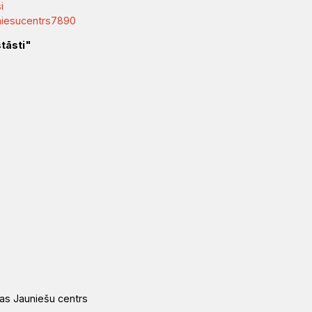
i
niesucentrs7890
stāsti"
cas Jauniešu centrs