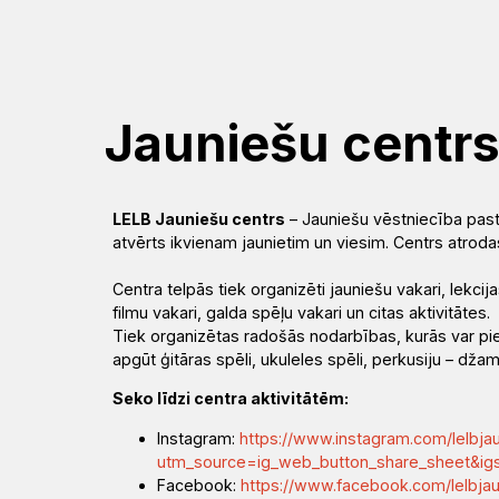
Mēs
Jums
Kalpojam
Aktualitātes
Resursi
Baznīca
Svētdarbības
Teoloģija
Dievkalpojums
Jaunumi
Garīgais
Atrast
Ikdienai
Praktisks
Notikumu
Jauniešu centr
personāls
draudzi
atbalsts
kalendārs
Fotogalerija
(Diakonija)
Pārvalde
Garīgais
Apmācības
LELB Jauniešu centrs
– Jauniešu vēstniecība pastā
Video
atvērts ikvienam jaunietim un viesim. Centrs atrodas
atbalsts
Rekolekcijas
un
LELB
un
semināri
Centra telpās tiek organizēti jauniešu vakari, lekci
filmu vakari, galda spēļu vakari un citas aktivitātes.
organizācijas
Ģimenēm
audio
Kapelānu
Tiek organizētas radošās nodarbības, kurās var pieda
un
dienests
Vakances
apgūt ģitāras spēli, ukuleles spēli, perkusiju – džam
Svētdienas
Kontakti
jauniešiem
Seko līdzi centra aktivitātēm:
Rīts
Misija
Instagram:
https://www.instagram.com/lelbja
Dievnami
utm_source=ig_web_button_share_sheet&
Iepazīsti
Indijā
Facebook:
https://www.facebook.com/lelbja