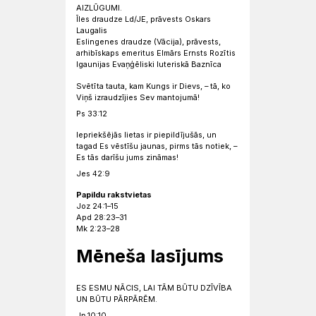
AIZLŪGUMI.
Īles draudze Ld/JE, prāvests Oskars
Laugalis
Eslingenes draudze (Vācija), prāvests,
arhibīskaps emeritus Elmārs Ernsts Rozītis
Igaunijas Evaņģēliski luteriskā Baznīca
Svētīta tauta, kam Kungs ir Dievs, – tā, ko
Viņš izraudzījies Sev mantojumā!
Ps 33:12
Iepriekšējās lietas ir piepildījušās, un
tagad Es vēstīšu jaunas, pirms tās notiek, –
Es tās darīšu jums zināmas!
Jes 42:9
Papildu rakstvietas
Joz 24:1–15
Apd 28:23–31
Mk 2:23–28
Mēneša lasījums
ES ESMU NĀCIS, LAI TĀM BŪTU DZĪVĪBA
UN BŪTU PĀRPĀRĒM.
Jņ 10:10