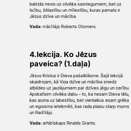
balstās nevis uz cilvēka sasniegumiem, bet uz
ticību, žēlastību un mīlestību, kuras pamats ir
Jēzus dzīve un mācība.
Vada:
mācītājs Roberts Otomers.
4.lekcija. Ko Jēzus
paveica? (1.daļa)
Jēzus Kristus ir Dieva pašatklāsme. Šajā lekcijā
skaidrojam, kā Viņa dzīve un mācība sniedz
atbildes uz jautājumiem par dzīves jēgu un cerību.
Apskatīsim cilvēka dabu – to, ka nesam Dieva tēlu,
kas aicina uz labestību, bet vienlaikus esam grēka
un egoisma ietekmēti, kas rada plaisu starp mums
un Radītāju.
Vada:
arhibīskaps Rinalds Grants.