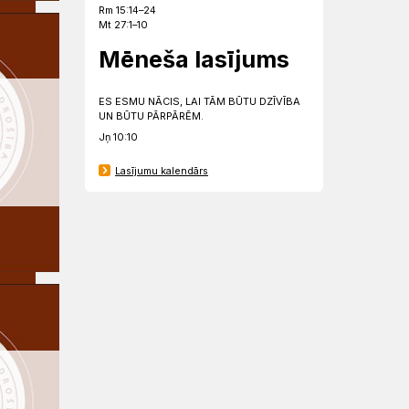
Rm 15:14–24
Mt 27:1–10
Mēneša lasījums
ES ESMU NĀCIS, LAI TĀM BŪTU DZĪVĪBA
UN BŪTU PĀRPĀRĒM.
Jņ 10:10
Lasījumu kalendārs