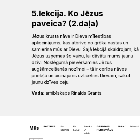
5.lekcija. Ko Jēzus
paveica? (2.daļa)
Jēzus krusta nāve ir Dieva mīlestības
apliecinājums, kas atbrīvo no grēka nastas un
samierina mūs ar Dievu. Šajā lekcijā skaidrojam, kā
Jēzus uzņemas šo vainu, lai dāvātu mums jaunu
dzīvi. Noslēgumā pievēršamies Jēzus
augšāmcelšanās nozīmei – tā ir cerība nāves
priekšā un aicinājums uzticēties Dievam, sākot
jaunu dzīves ceļu.
Vada:
arhibīskaps Rinalds Grants.
BAZNĪCA
Par
Par
Baznīca
GARĪGAIS
Bīskapi
Prāvesti
Mēs
Baznīcu
LELB
un
PERSONĀLS
valsts