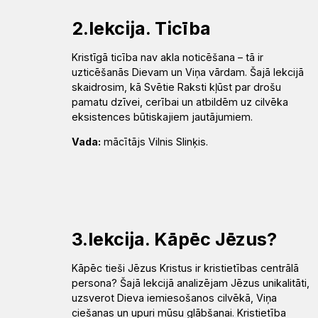
Draudzēm
kristietību
2.lekcija. Ticība
Kristīgā ticība nav akla noticēšana – tā ir
uzticēšanās Dievam un Viņa vārdam. Šajā lekcijā
skaidrosim, kā Svētie Raksti kļūst par drošu
pamatu dzīvei, cerībai un atbildēm uz cilvēka
eksistences būtiskajiem jautājumiem.
Vada:
mācītājs Vilnis Slinķis.
3.lekcija. Kāpēc Jēzus?
Kāpēc tieši Jēzus Kristus ir kristietības centrālā
persona? Šajā lekcijā analizējam Jēzus unikalitāti,
uzsverot Dieva iemiesošanos cilvēkā, Viņa
ciešanas un upuri mūsu glābšanai. Kristietība