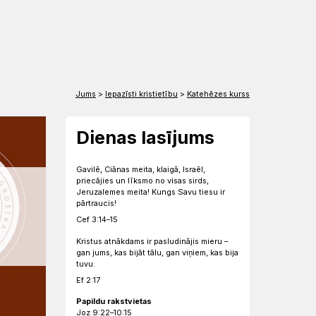
EN
DE
Jums
>
Iepazīsti kristietību
>
Katehēzes kurss
Dienas lasījums
Gavilē, Ciānas meita, klaigā, Israēl,
priecājies un līksmo no visas sirds,
Jeruzalemes meita! Kungs Savu tiesu ir
pārtraucis!
Cef 3:14–15
Kristus atnākdams ir pasludinājis mieru –
gan jums, kas bijāt tālu, gan viņiem, kas bija
tuvu.
Ef 2:17
Papildu rakstvietas
Joz 9:22–10:15