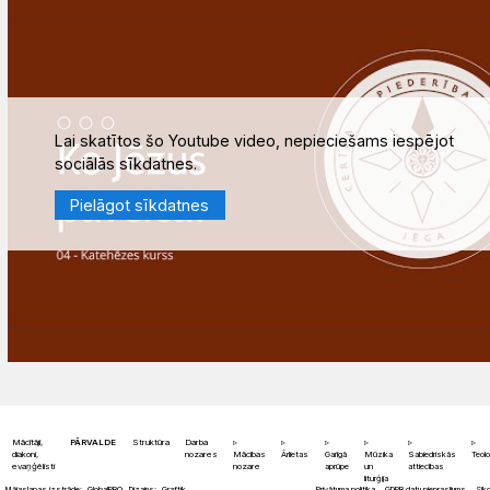
Lai skatītos šo Youtube video, nepieciešams iespējot
sociālās sīkdatnes.
Pielāgot sīkdatnes
Mācītāji,
PĀRVALDE
Struktūra
Darba
diakoni,
nozares
Mācības
Ārlietas
Garīgā
Mūzika
Sabiedriskās
Teolo
evaņģēlisti
nozare
aprūpe
un
attiecības
liturģija
Mājaslapas izstrāde:
GlobalPRO
Dizains:
Graftik
Privātuma politika
GDPR datu pieprasījums
Sīkd