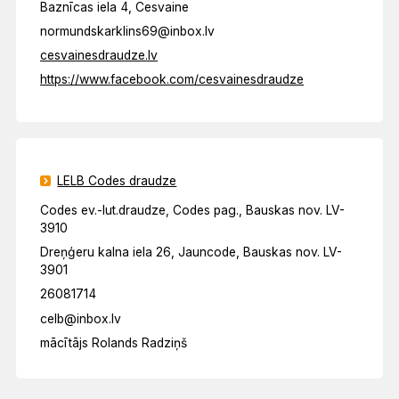
Baznīcas iela 4, Cesvaine
normundskarklins69@inbox.lv
cesvainesdraudze.lv
https://www.facebook.com/cesvainesdraudze
LELB Codes draudze
Codes ev.-lut.draudze, Codes pag., Bauskas nov. LV-
3910
Dreņģeru kalna iela 26, Jauncode, Bauskas nov. LV-
3901
26081714
celb@inbox.lv
mācītājs Rolands Radziņš