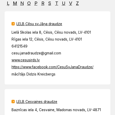
Ļ
M
N
O
P
R
S
T
U
V
Z
LELB Cēsu sv.Jāņa draudze
Lielā Skolas iela 8, Cēsis, Cēsu novads, LV-4101
Rīgas iela 12, Cēsis, Cēsu novads, LV-4101
64121549
cesu.janadraudze@gmail.com
www.cesusirds.lv
https://www.facebook.com/CesuSvJanaDraudze/
mācītājs Didzis Kreicbergs
LELB Cesvaines draudze
Baznīcas iela 4, Cesvaine, Madonas novads, LV-4871