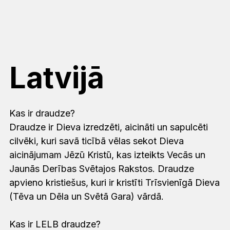
Latvijā
Kas ir draudze?
Draudze ir Dieva izredzēti, aicināti un sapulcēti
cilvēki, kuri savā ticībā vēlas sekot Dieva
aicinājumam Jēzū Kristū, kas izteikts Vecās un
Jaunās Derības Svētajos Rakstos. Draudze
apvieno kristiešus, kuri ir kristīti Trīsvienīgā Dieva
(Tēva un Dēla un Svētā Gara) vārdā.
Kas ir LELB draudze?