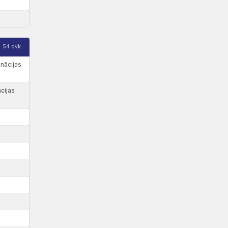
54 dvk.
inācijas
cijas