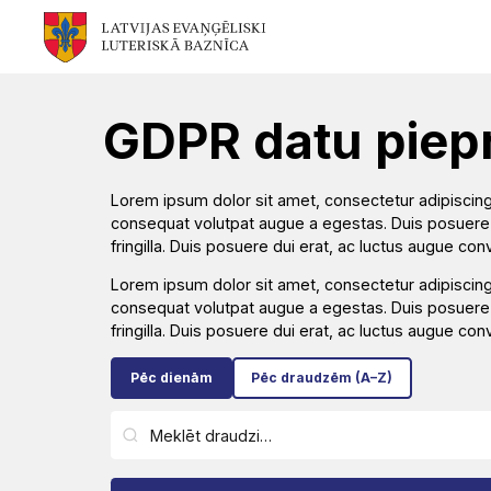
Mēs
Jums
Kalpojam
Aktualitātes
Resursi
Baznīca
Svētdarbības
Teoloģija
Dievkalpojums
Jaunumi
GDPR datu piep
Garīgais
Atrast
Ikdienai
Praktisks
Notikumu
Lorem ipsum dolor sit amet, consectetur adipiscing el
personāls
draudzi
atbalsts
kalendārs
consequat volutpat augue a egestas. Duis posuere d
Fotogalerija
fringilla. Duis posuere dui erat, ac luctus augue conv
(Diakonija)
Pārvalde
Garīgais
Apmācības
Lorem ipsum dolor sit amet, consectetur adipiscing el
Video
consequat volutpat augue a egestas. Duis posuere d
atbalsts
Rekolekcijas
un
fringilla. Duis posuere dui erat, ac luctus augue conv
LELB
un
semināri
Pēc dienām
Pēc draudzēm (A–Z)
organizācijas
Ģimenēm
audio
Kapelānu
un
dienests
Vakances
Kontakti
Svētdienas
jauniešiem