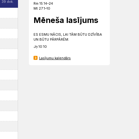
39 dvk.
Rm 15:14–24
Mt 27:1–10
Mēneša lasījums
ES ESMU NĀCIS, LAI TĀM BŪTU DZĪVĪBA
UN BŪTU PĀRPĀRĒM.
Jņ 10:10
Lasījumu kalendārs