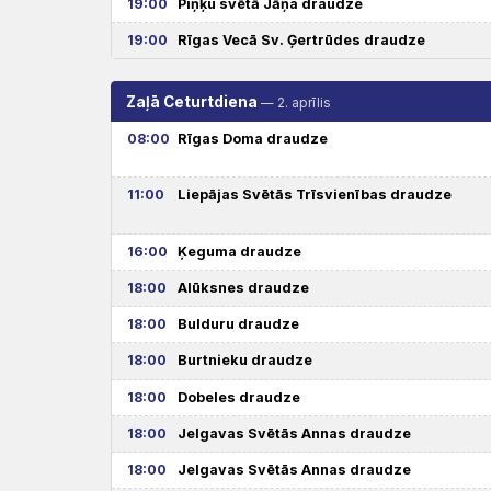
19:00
Piņķu svētā Jāņa draudze
19:00
Rīgas Vecā Sv. Ģertrūdes draudze
Zaļā Ceturtdiena
— 2. aprīlis
08:00
Rīgas Doma draudze
11:00
Liepājas Svētās Trīsvienības draudze
16:00
Ķeguma draudze
18:00
Alūksnes draudze
18:00
Bulduru draudze
18:00
Burtnieku draudze
18:00
Dobeles draudze
18:00
Jelgavas Svētās Annas draudze
18:00
Jelgavas Svētās Annas draudze