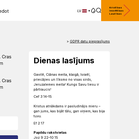
Kristības
edot
LV
Iesvētības
Laulības
LV
EN
DE
>
GDPR datu pieprasījums
. Cras
Dienas lasījums
um
Gavilē, Ciānas meita, klaigā, Israēl,
priecājies un līksmo no visas sirds,
. Cras
Jeruzalemes meita! Kungs Savu tiesu ir
um
pārtraucis!
Cef 3:14–15
Kristus atnākdams ir pasludinājis mieru –
gan jums, kas bijāt tālu, gan viņiem, kas bija
tuvu.
Ef 2:17
Papildu rakstvietas
Joz 9:22–10:15