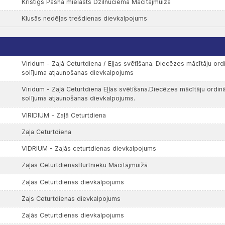
Kristīgs Pashā mielasts Dzilnuciema Mācītājmuižā
Klusās nedēļas trešdienas dievkalpojums
Viridum - Zaļā Ceturtdiena / Eļļas svētīšana. Diecēzes mācītāju ord
solījuma atjaunošanas dievkalpojums
Viridum - Zaļā Ceturtdiena Eļļas svētīšana.Diecēzes mācītāju ordinā
solījuma atjaunošanas dievkalpojums.
VIRIDIUM - Zaļā Ceturtdiena
Zaļa Ceturtdiena
VIDRIUM - Zaļās ceturtdienas dievkalpojums
Zaļās CeturtdienasBurtnieku Mācītājmuižā
Zaļās Ceturtdienas dievkalpojums
Zaļs Ceturtdienas dievkalpojums
Zaļās Ceturtdienas dievkalpojums