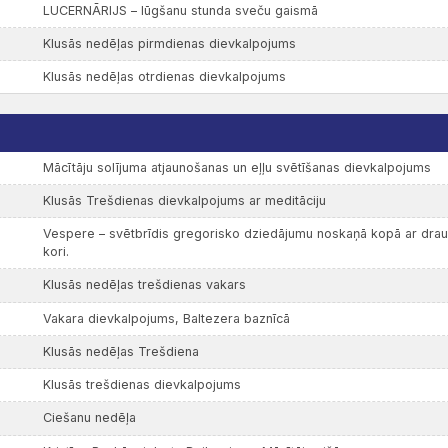
LUCERNĀRIJS – lūgšanu stunda sveču gaismā
Klusās nedēļas pirmdienas dievkalpojums
Klusās nedēļas otrdienas dievkalpojums
Mācītāju solījuma atjaunošanas un eļļu svētīšanas dievkalpojums
Klusās Trešdienas dievkalpojums ar meditāciju
Vespere – svētbrīdis gregorisko dziedājumu noskaņā kopā ar dra
kori.
Klusās nedēļas trešdienas vakars
Vakara dievkalpojums, Baltezera baznīcā
Klusās nedēļas Trešdiena
Klusās trešdienas dievkalpojums
Ciešanu nedēļa