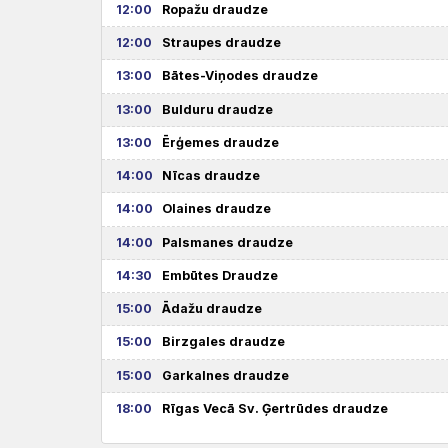
12:00
Ropažu draudze
12:00
Straupes draudze
13:00
Bātes-Viņodes draudze
13:00
Bulduru draudze
13:00
Ērģemes draudze
14:00
Nīcas draudze
14:00
Olaines draudze
14:00
Palsmanes draudze
14:30
Embūtes Draudze
15:00
Ādažu draudze
15:00
Birzgales draudze
15:00
Garkalnes draudze
18:00
Rīgas Vecā Sv. Ģertrūdes draudze