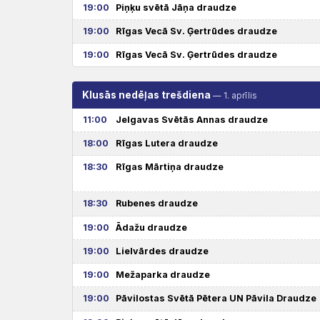
19:00
Piņķu svētā Jāņa draudze
19:00
Rīgas Vecā Sv. Ģertrūdes draudze
19:00
Rīgas Vecā Sv. Ģertrūdes draudze
Klusās nedēļas trešdiena
— 1. aprīlis
11:00
Jelgavas Svētās Annas draudze
18:00
Rīgas Lutera draudze
18:30
Rīgas Mārtiņa draudze
18:30
Rubenes draudze
19:00
Ādažu draudze
19:00
Lielvārdes draudze
19:00
Mežaparka draudze
19:00
Pāvilostas Svētā Pētera UN Pāvila Draudze