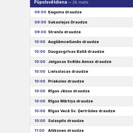
Rīts
Misija
Pūpolsvētdiena
— 29. marts
Dievnami
Iepazīsti
Indijā
09:00
Ķeguma draudze
Draudzēm
kristietību
09:00
Sakaslejas Draudze
09:00
Strenču draudze
10:00
Augšāmcelšanās draudze
10:00
Daugavgrīvas Baltā draudze
10:00
Jelgavas Svētās Annas draudze
10:00
Lielsalacas draudze
10:00
Priekules draudze
10:00
Rīgas Jēzus draudze
10:00
Rīgas Mārtiņa draudze
10:00
Rīgas Vecā Sv. Ģertrūdes draudze
10:00
Salaspils draudze
11:00
Alūksnes draudze