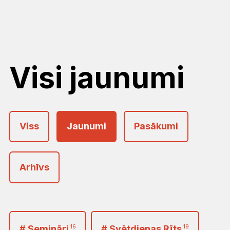
Visi jaunumi
Viss
Jaunumi
Pasākumi
Arhīvs
2026
<
>
Janvāris
Februāris
Marts
# Semināri
16
# Svētdienas Rīts
19