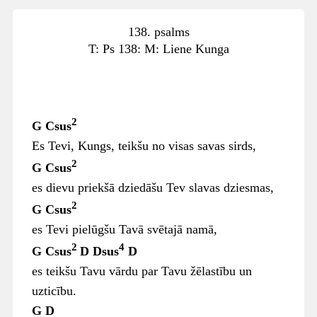
138. psalms
T: Ps 138: M: Liene Kunga
2
G Csus
Es Tevi, Kungs, teikšu no visas savas sirds,
2
G Csus
es dievu priekšā dziedāšu Tev slavas dziesmas,
2
G Csus
es Tevi pielūgšu Tavā svētajā namā,
2
4
G Csus
D Dsus
D
es teikšu Tavu vārdu par Tavu žēlastību un
uzticību.
G D