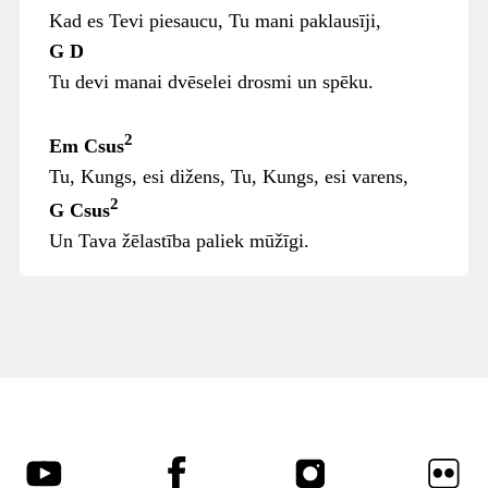
Kad es Tevi piesaucu, Tu mani paklausīji,
G D
Tu devi manai dvēselei drosmi un spēku.
2
Em Csus
Tu, Kungs, esi dižens, Tu, Kungs, esi varens,
2
G Csus
Un Tava žēlastība paliek mūžīgi.