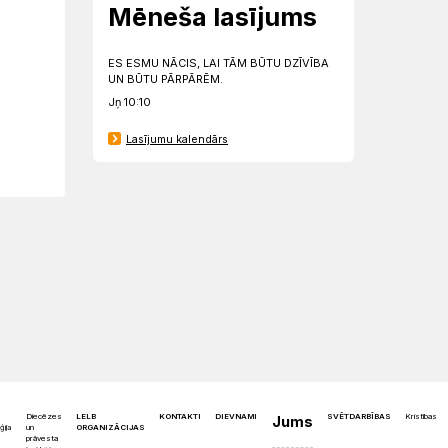
Mēneša lasījums
ES ESMU NĀCIS, LAI TĀM BŪTU DZĪVĪBA
UN BŪTU PĀRPĀRĒM.
Jņ 10:10
Lasījumu kalendārs
Diecēzes
LELB
KONTAKTI
DIEVNAMI
SVĒTDARBĪBAS
Kristības
Jums
un
ORGANIZĀCIJAS
ģija
prāvesta