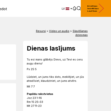
Kristības
edot
LV
Iesvētības
Laulības
LV
EN
DE
Resursi
>
Video un audio
>
Slavēšanas
dziesmas
Dienas lasījums
Tu esi mans glābējs Dievs, uz Tevi es ceru
augu dienu!
Ps 25:5
Lūdziet, un jums tiks dots, meklējiet, un jūs
atradīsiet, klaudziniet, un jums atvērs.
Mt 7:7
Papildu rakstvietas
Joz 23:1–16
Rm 15:25–33
Mt 27:11–23