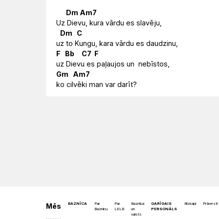
Misija
Rīts
Dievnami
Dm
Am
7
Iepazīsti
Indijā
Uz Dievu, kura vārdu es slavēju,
Draudzēm
Dm
C
kristietību
uz to Kungu, kara vārdu es daudzinu,
F
B
b
C
7
F
uz Dievu es paļaujos un nebīstos,
Gm
Am
7
ko cilvēki man var darīt?
BAZNĪCA
Par
Par
Baznīca
GARĪGAIS
Bīskapi
Prāvesti
Mēs
Baznīcu
LELB
un
PERSONĀLS
valsts