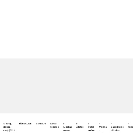
Mācītāji,
PĀRVALDE
Struktūra
Darba
diakoni,
nozares
Mācības
Ārlietas
Garīgā
Mūzika
Sabiedriskās
Teolo
evaņģēlisti
nozare
aprūpe
un
attiecības