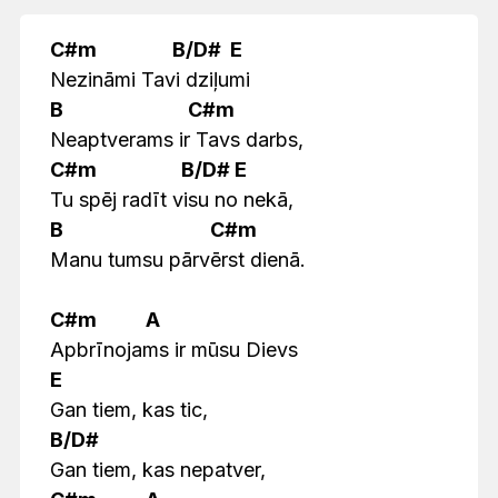
C#m B/D# E
Nezināmi Tavi dziļumi
B C#m
Neaptverams ir Tavs darbs,
C#m B/D# E
Tu spēj radīt visu no nekā,
B C#m
Manu tumsu pārvērst dienā.
C#m A
Apbrīnojams ir mūsu Dievs
E
Gan tiem, kas tic,
B/D#
Gan tiem, kas nepatver,