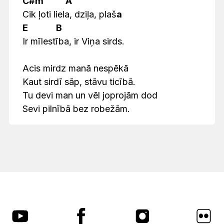
C#m A
Cik ļoti liela, dziļa, plaš
a
E B
Ir mīlestība, ir Viņa sirds.
Acis mirdz manā nespēkā
Kaut sirdī sāp, stāvu ticībā.
Tu devi man un vēl joprojām dod
Sevi pilnībā bez robežām.