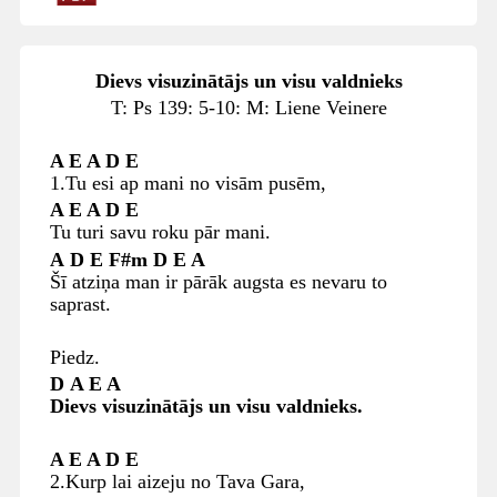
Dievs visuzinātājs un visu valdnieks
T: Ps 139: 5-10: M: Liene Veinere
A
E A D E
1.Tu esi ap mani no visām pusēm,
A E A D E
Tu turi savu roku pār mani.
A
D E F#m D E A
Šī atziņa man ir pārāk augsta es nevaru to
saprast.
Piedz.
D
A E A
Dievs visuzinātājs un visu valdnieks.
A E A D E
2.Kurp lai aizeju no Tava Gara,