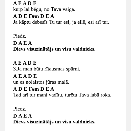
A E A D E
kurp lai bēgu, no Tava vaiga.
A
D
E F#m D
E A
Ja kāptu debesīs Tu tur esi, ja ellē, esi arī tur.
Piedz.
D
A E A
Dievs visuzinātājs un visu valdnieks.
A E A D E
3.Ja man būtu rītausmas spārni,
A
E A D E
un es nolaistos jūras malā.
A
D
E
F#m D E A
Tad arī tur mani vadītu, turētu Tava labā roka.
Piedz.
D
A E A
Dievs visuzinātājs un visu valdnieks.