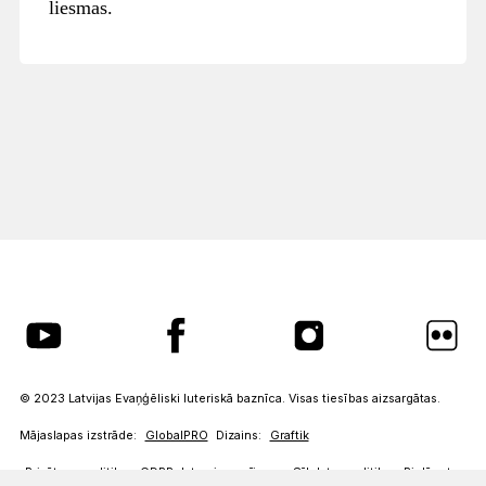
liesmas.
© 2023 Latvijas Evaņģēliski luteriskā baznīca. Visas tiesības aizsargātas.
Mājaslapas izstrāde:
GlobalPRO
Dizains:
Graftik
Privātuma politika
GDPR datu pieprasījums
Sīkdatņu politika
Pielāgot