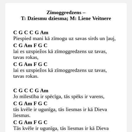
Zīmoggredzens –
T: Dziesmu dziesma; M: Liene Veitnere
C G C C G Am
Piespied mani kā zīmogu uz savas sirds un ļauj,
C G Am F G C
lai es uzspiežos kā zīmoggredzens uz tavas,
tavas rokas,
C G Am F G C
lai es uzspiežos kā zīmoggredzens uz tavas,
tavas rokas.
C G C C G Am
Jo mīlestība ir spēcīga, tās spēks ir varens,
C G Am F G C
tās kvēle ir ugunīga, tās liesmas ir kā Dieva
liesmas.
C G Am F G C
Tās kvēle ir ugunīga, tās liesmas ir kā Dieva