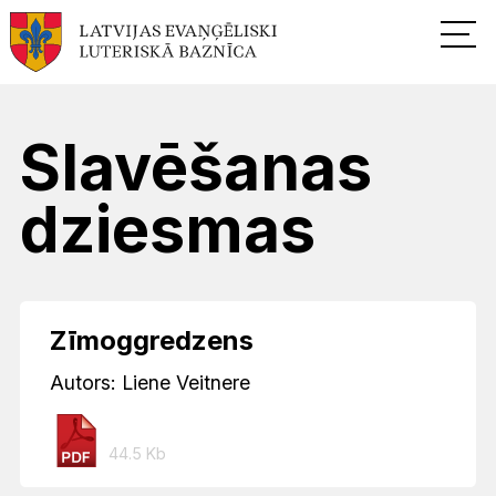
Slavēšanas
dziesmas
Zīmoggredzens
Autors: Liene Veitnere
44.5 Kb