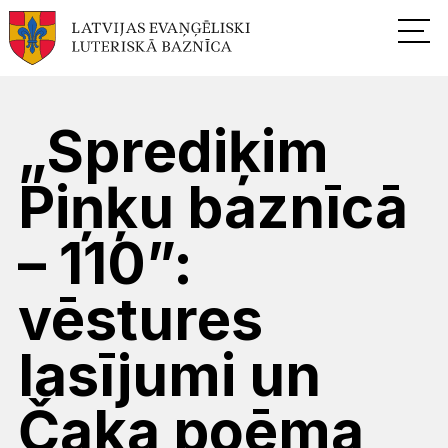
„Sprediķim
Piņķu baznīcā
– 110”:
vēstures
lasījumi un
Čaka poēma