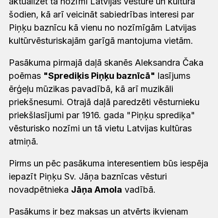
aktualizēt tā nozīmi Latvijas vēsturē un kultūrā
šodien, kā arī veicināt sabiedrības interesi par
Piņķu baznīcu kā vienu no nozīmīgām Latvijas
kultūrvēsturiskajām garīgā mantojuma vietām.
Pasākuma pirmajā daļā skanēs Aleksandra Čaka
poēmas
"Sprediķis Piņķu baznīcā"
lasījums
ērģeļu mūzikas pavadībā, kā arī muzikāli
priekšnesumi. Otrajā daļā paredzēti vēsturnieku
priekšlasījumi par 1916. gada "Piņķu sprediķa"
vēsturisko nozīmi un tā vietu Latvijas kultūras
atmiņā.
Pirms un pēc pasākuma interesentiem būs iespēja
iepazīt Piņķu Sv. Jāņa baznīcas vēsturi
novadpētnieka
Jāņa Amola
vadībā.
Pasākums ir bez maksas un atvērts ikvienam