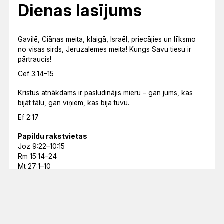
Dienas lasījums
Gavilē, Ciānas meita, klaigā, Israēl, priecājies un līksmo
no visas sirds, Jeruzalemes meita! Kungs Savu tiesu ir
pārtraucis!
Cef 3:14–15
Kristus atnākdams ir pasludinājis mieru – gan jums, kas
bijāt tālu, gan viņiem, kas bija tuvu.
Ef 2:17
Papildu rakstvietas
Joz 9:22–10:15
Rm 15:14–24
Mt 27:1–10
Mēneša lasījums
ES ESMU NĀCIS, LAI TĀM BŪTU DZĪVĪBA UN BŪTU