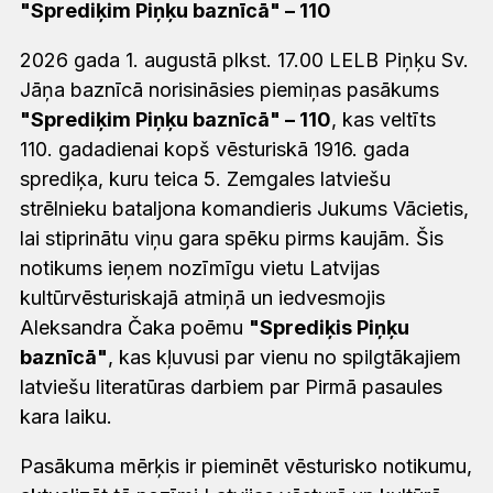
"Sprediķim Piņķu baznīcā" – 110
2026 gada 1. augustā plkst. 17.00 LELB Piņķu Sv.
Jāņa baznīcā norisināsies piemiņas pasākums
"Sprediķim Piņķu baznīcā" – 110
, kas veltīts
110. gadadienai kopš vēsturiskā 1916. gada
sprediķa, kuru teica 5. Zemgales latviešu
strēlnieku bataljona komandieris Jukums Vācietis,
lai stiprinātu viņu gara spēku pirms kaujām. Šis
notikums ieņem nozīmīgu vietu Latvijas
kultūrvēsturiskajā atmiņā un iedvesmojis
Aleksandra Čaka poēmu
"Sprediķis Piņķu
baznīcā"
, kas kļuvusi par vienu no spilgtākajiem
latviešu literatūras darbiem par Pirmā pasaules
kara laiku.
Pasākuma mērķis ir pieminēt vēsturisko notikumu,