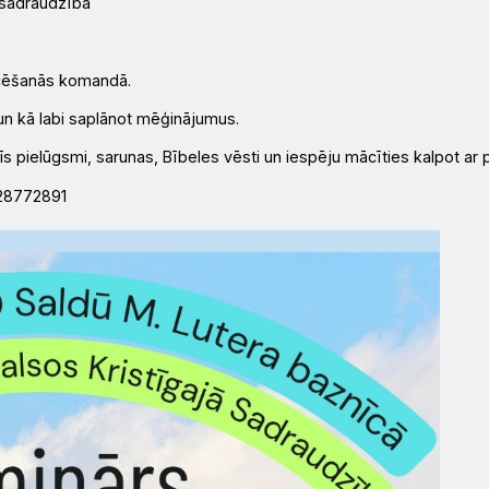
ā sadraudzība
icēšanās komandā.
un kā labi saplānot mēģinājumus.
īs pielūgsmi, sarunas, Bībeles vēsti un iespēju mācīties kalpot ar p
 28772891