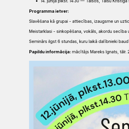
14. jūnijā plkst. 14:30 — Talsos, Talsu Kristīg
Programma ietver:
Slavēšana kā grupai
- attiecības, izaugsme un uzt
Meistarklasi
- sinkopēšana, vokāls, akordu secība 
Seminārs ilgst 6 stundas, kuru laikā dalībnieki baud
Papildu informācija:
mācītājs Mareks Ignats, tālr.