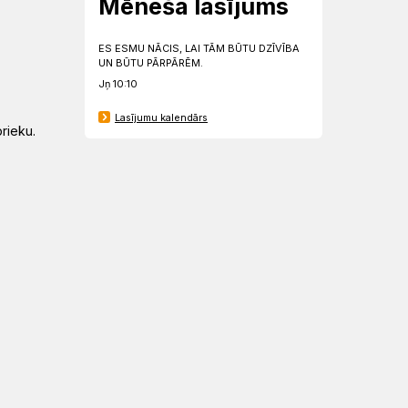
Mēneša lasījums
ES ESMU NĀCIS, LAI TĀM BŪTU DZĪVĪBA
UN BŪTU PĀRPĀRĒM.
Jņ 10:10
Lasījumu kalendārs
rieku.