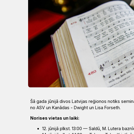
Draudzēm
kristietību
Šā gada jūnijā divos Latvijas reģionos notiks semin
no ASV un Kanādas - Dwight un Lisa Forseth.
Norises vietas un laiki:
12. jūnijā plkst. 13:00 — Saldū, M. Lutera bazn