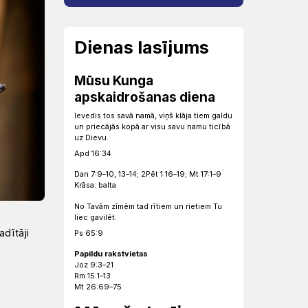
Dienas lasījums
Mūsu Kunga
apskaidrošanas diena
Ievedis tos savā namā, viņš klāja tiem galdu
un priecājās kopā ar visu savu namu ticībā
uz Dievu.
Apd 16:34
Dan 7:9–10, 13–14; 2Pēt 1:16–19; Mt 17:1–9
Krāsa: balta
No Tavām zīmēm tad rītiem un rietiem Tu
liec gavilēt.
adītāji
Ps 65:9
Papildu rakstvietas
Joz 9:3–21
Rm 15:1–13
Mt 26:69–75