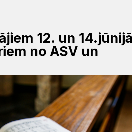
jiem 12. un 14.jūnijā
āriem no ASV un