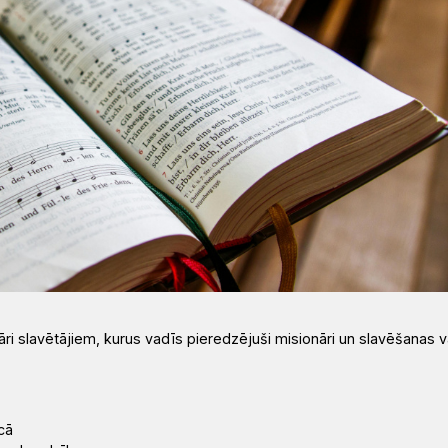
āri slavētājiem, kurus vadīs pieredzējuši misionāri un slavēšanas v
īcā