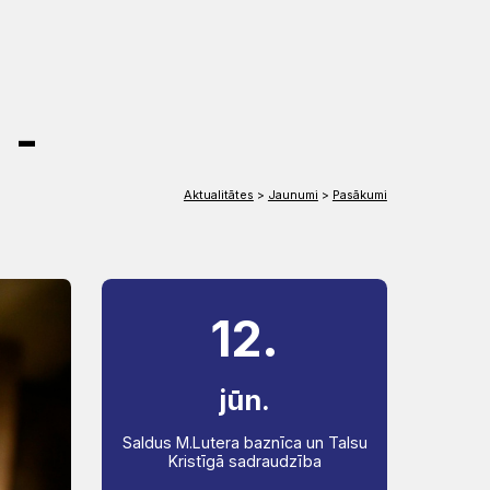
EN
DE
 -
Aktualitātes
>
Jaunumi
>
Pasākumi
12.
jūn.
Saldus M.Lutera baznīca un Talsu
Kristīgā sadraudzība