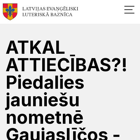
ATKAL
ATTIECĪBAS?!
Piedalies
jauniešu
nometnē
Gaujaslīčos -