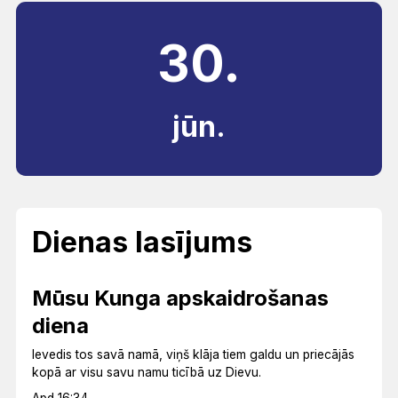
30.
jūn.
Dienas lasījums
Mūsu Kunga apskaidrošanas
diena
Ievedis tos savā namā, viņš klāja tiem galdu un priecājās
kopā ar visu savu namu ticībā uz Dievu.
Apd 16:34