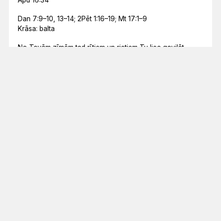
Dan 7:9–10, 13–14; 2Pēt 1:16–19; Mt 17:1–9
Krāsa: balta
No Tavām zīmēm tad rītiem un rietiem Tu liec gavilēt.
Ps 65:9
Papildu rakstvietas
Joz 9:3–21
Rm 15:1–13
Mt 26:69–75
Mēneša lasījums
ES ESMU NĀCIS, LAI TĀM BŪTU DZĪVĪBA UN BŪTU
PĀRPĀRĒM.
Jņ 10:10
Lasījumu kalendārs