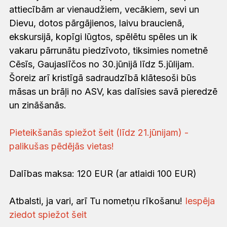
attiecībām ar vienaudžiem, vecākiem, sevi un
Dievu, dotos pārgājienos, laivu braucienā,
ekskursijā, kopīgi lūgtos, spēlētu spēles un ik
vakaru pārrunātu piedzīvoto, tiksimies nometnē
Cēsīs, Gaujaslīčos no 30.jūnijā līdz 5.jūlijam.
Šoreiz arī kristīgā sadraudzībā klātesoši būs
māsas un brāļi no ASV, kas dalīsies savā pieredzē
un zināšanās.
Pieteikšanās spiežot šeit (līdz 21.jūnijam) -
palikušas pēdējās vietas!
Dalības maksa: 120 EUR (ar atlaidi 100 EUR)
Atbalsti, ja vari, arī Tu nometņu rīkošanu!
Iespēja
ziedot spiežot šeit