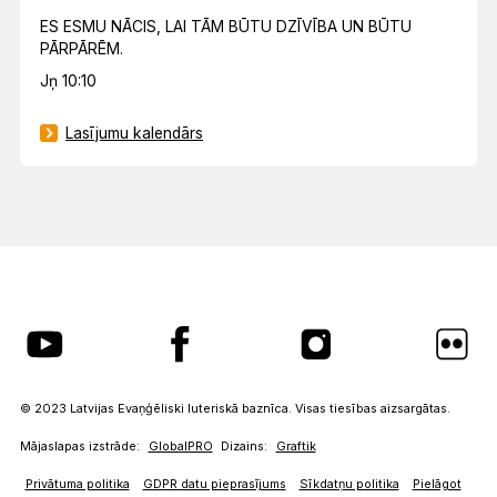
ES ESMU NĀCIS, LAI TĀM BŪTU DZĪVĪBA UN BŪTU
PĀRPĀRĒM.
Jņ 10:10
Lasījumu kalendārs
© 2023 Latvijas Evaņģēliski luteriskā baznīca. Visas tiesības aizsargātas.
Mājaslapas izstrāde:
GlobalPRO
Dizains:
Graftik
Privātuma politika
GDPR datu pieprasījums
Sīkdatņu politika
Pielāgot