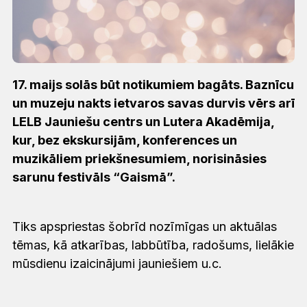
17. maijs solās būt notikumiem bagāts. Baznīcu
un muzeju nakts ietvaros savas durvis vērs arī
LELB Jauniešu centrs un Lutera Akadēmija,
kur, bez ekskursijām, konferences un
muzikāliem priekšnesumiem, norisināsies
sarunu festivāls “Gaismā”.
Tiks apspriestas šobrīd nozīmīgas un aktuālas
tēmas, kā atkarības, labbūtība, radošums, lielākie
mūsdienu izaicinājumi jauniešiem u.c.