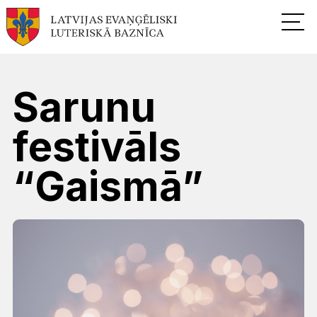
Sarunu
festivāls
“Gaismā”