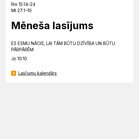
Rm 15:14–24
Mt 27:1–10
Mēneša lasījums
ES ESMU NĀCIS, LAI TĀM BŪTU DZĪVĪBA UN BŪTU
PĀRPĀRĒM.
Jņ 10:10
Lasījumu kalendārs