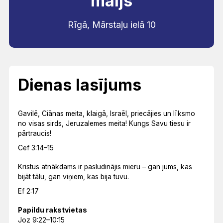
maijs
Rīgā, Mārstaļu ielā 10
Dienas lasījums
Gavilē, Ciānas meita, klaigā, Israēl, priecājies un līksmo
no visas sirds, Jeruzalemes meita! Kungs Savu tiesu ir
pārtraucis!
Cef 3:14–15
Kristus atnākdams ir pasludinājis mieru – gan jums, kas
bijāt tālu, gan viņiem, kas bija tuvu.
Ef 2:17
Papildu rakstvietas
Joz 9:22–10:15