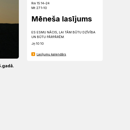
Rm 15:14–24
Mt 27:1–10
Mēneša lasījums
ES ESMU NĀCIS, LAI TĀM BŪTU DZĪVĪBA
UN BŪTU PĀRPĀRĒM.
Jņ 10:10
Lasījumu kalendārs
5.gadā.