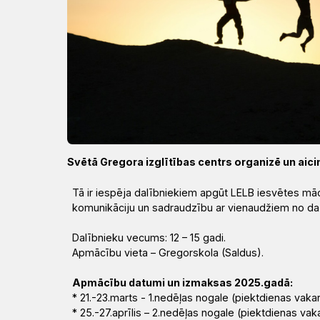
Draudzēm
kristietību
Svētā Gregora izglītības centrs organizē un ai
Tā ir iespēja dalībniekiem apgūt LELB iesvētes m
komunikāciju un sadraudzību ar vienaudžiem no d
Dalībnieku vecums: 12 – 15 gadi.
Apmācību vieta – Gregorskola (Saldus).
Apmācību datumi un izmaksas 2025.gadā:
* 21.-23.marts - 1.nedēļas nogale (piektdienas vak
* 25.-27.aprīlis – 2.nedēļas nogale (piektdienas va