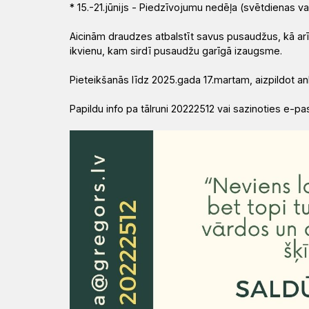
* 15.-21.jūnijs - Piedzīvojumu nedēļa (svētdienas v
Aicinām draudzes atbalstīt savus pusaudžus, kā arī
ikvienu, kam sirdī pusaudžu garīgā izaugsme.
Pieteikšanās līdz 2025.gada 17.martam, aizpildot a
Papildu info pa tālruni 20222512 vai sazinoties e-pa