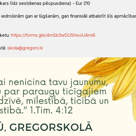
akars līdz sestdienas pēcpusdiena) - Eur 210
 iedrošinām gan ar lūgšanām, gan finansiāli atbalstīt šīs apmācība
nketu:
https://forms.gle/4mSb3wDUSHooU4mi6
stā:
skola@gregors.lv