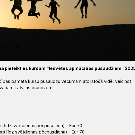
cina pieteikties kursam “Iesvētes apmācības pusaudžiem” 202
ācības pamata kursu pusaudžu vecumam atbilstošā vidē, veicinot
ažādām Latvijas draudzēm.
ars līdz svētdienas pēcpusdiena) - Eur 70
kars līdz svētdienas pēcpusdiena) - Eur 70