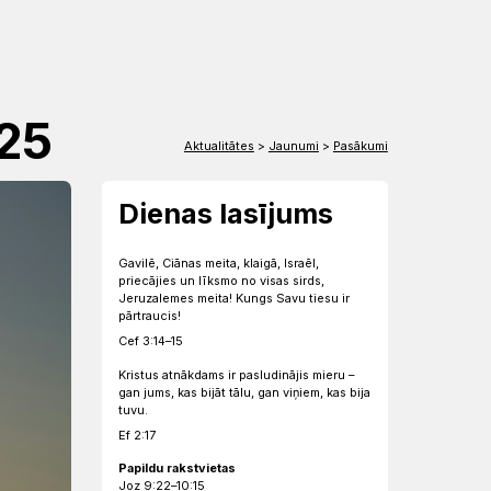
EN
DE
25
Aktualitātes
>
Jaunumi
>
Pasākumi
Dienas lasījums
Gavilē, Ciānas meita, klaigā, Israēl,
priecājies un līksmo no visas sirds,
Jeruzalemes meita! Kungs Savu tiesu ir
pārtraucis!
Cef 3:14–15
Kristus atnākdams ir pasludinājis mieru –
gan jums, kas bijāt tālu, gan viņiem, kas bija
tuvu.
Ef 2:17
Papildu rakstvietas
Joz 9:22–10:15