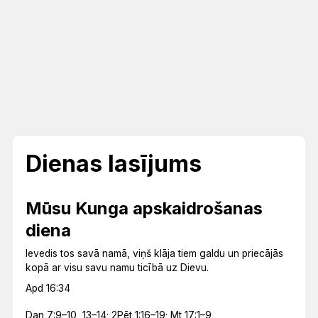
Dienas lasījums
Mūsu Kunga apskaidrošanas
diena
Ievedis tos savā namā, viņš klāja tiem galdu un priecājās
kopā ar visu savu namu ticībā uz Dievu.
Apd 16:34
Dan 7:9–10, 13–14; 2Pēt 1:16–19; Mt 17:1–9