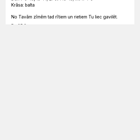
Krāsa: balta
No Tavām zīmēm tad rītiem un rietiem Tu liec gavilēt.
Ps 65:9
Papildu rakstvietas
Joz 9:3–21
Rm 15:1–13
Mt 26:69–75
Mēneša lasījums
ES ESMU NĀCIS, LAI TĀM BŪTU DZĪVĪBA UN BŪTU
PĀRPĀRĒM.
Jņ 10:10
Lasījumu kalendārs