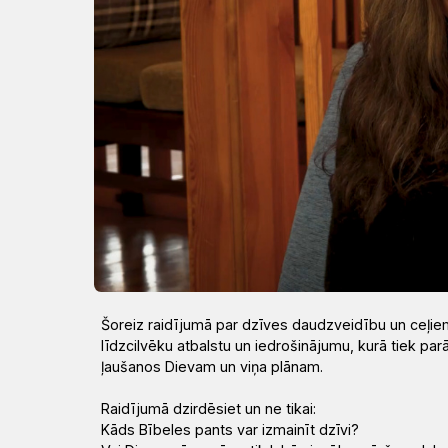
Draudzēm
kristietību
Šoreiz raidījumā par dzīves daudzveidību un ceļi
līdzcilvēku atbalstu un iedrošinājumu, kurā tiek pa
ļaušanos Dievam un viņa plānam.
Raidījumā dzirdēsiet un ne tikai:
Kāds Bībeles pants var izmainīt dzīvi?