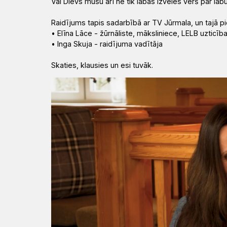
Vai Dievs mūsu arī ne tik labās izvēles vērš par lab
Raidījums tapis sadarbībā ar TV Jūrmala, un tajā pi
• Elīna Lāce - žūrnāliste, māksliniece, LELB uzticī
• Inga Skuja - raidījuma vadītāja
Skaties, klausies un esi tuvāk.