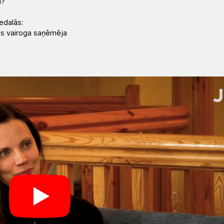
u?
edalās:
bas vairoga saņēmēja