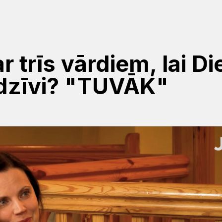
ar trīs vārdiem, lai D
 dzīvi? "TUVĀK"