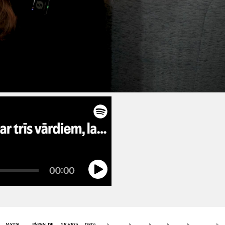
Mācītāji,
PĀRVALDE
Struktūra
Darba