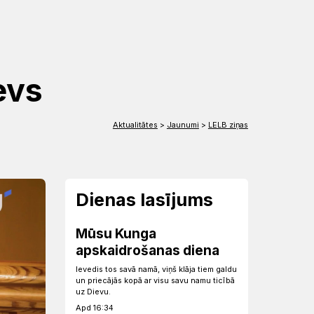
EN
DE
ievs
Aktualitātes
>
Jaunumi
>
LELB ziņas
Dienas lasījums
Mūsu Kunga
apskaidrošanas diena
Ievedis tos savā namā, viņš klāja tiem galdu
un priecājās kopā ar visu savu namu ticībā
uz Dievu.
Apd 16:34