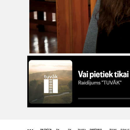
BAZNĪCA
Par
Par
Baznīca
GARĪGAIS
Bīskapi
Prāvesti