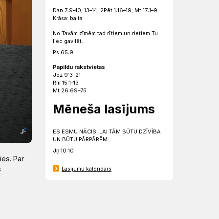
Dan 7:9–10, 13–14; 2Pēt 1:16–19; Mt 17:1–9
Krāsa: balta
No Tavām zīmēm tad rītiem un rietiem Tu
liec gavilēt.
Ps 65:9
Papildu rakstvietas
Joz 9:3–21
Rm 15:1–13
Mt 26:69–75
Mēneša lasījums
ES ESMU NĀCIS, LAI TĀM BŪTU DZĪVĪBA
UN BŪTU PĀRPĀRĒM.
Jņ 10:10
es. Par
s
Lasījumu kalendārs