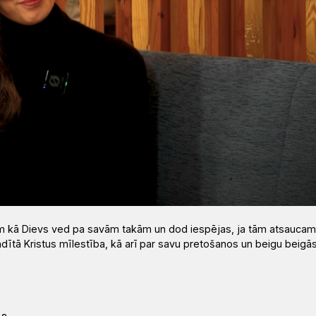
em kā Dievs ved pa savām takām un dod iespējas, ja tām atsaucami
rādītā Kristus mīlestība, kā arī par savu pretošanos un beigu beigā