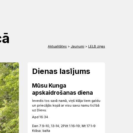
EN
DE
cā
Aktualitātes
>
Jaunumi
>
LELB ziņas
Dienas lasījums
Mūsu Kunga
apskaidrošanas diena
Ievedis tos savā namā, viņš klāja tiem galdu
un priecājās kopā ar visu savu namu ticībā
uz Dievu.
Apd 16:34
Dan 7:9–10, 13–14; 2Pēt 1:16–19; Mt 17:1–9
Krāsa: balta