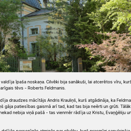
aldīja īpaša noskaņa. Cilvēki bija sanākuši, lai atcerētos vīru, kur
garīgais tēvs - Roberts Feldmanis.
dīja draudzes mācītājs Andris Krauliņš, kurš atgādināja, ka Feldma
š gāja patiesības gaismā arī tad, kad tas bija neērti un grūti. Tālāk
ekad nebija viņā pašā - tas vienmēr rādīja uz Kristu, Evaņģēliju u
o dalījās personīgās atmiņās par cilvēku, kurš prasmīgi sapulcināja