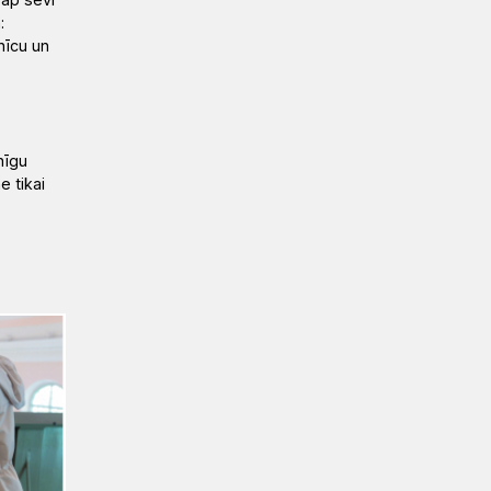
:
nīcu un
nīgu
e tikai