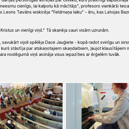
neesmu cienīgs, lai kalpotu kā mācītājs", profesors vienkārši teica
rs Leons Taivāns ieskicēja "Feldmaņa laiku" - ēru, kas Latvijas Baz
Kristus un vienīgi viņš." Tā skanēja cauri visām uzrunām.
savukārt vijoli spēlēja Dace Jauģiete - kopā radot svinīgu un sirs
kurš stāstīja par atskaņotajiem skaņdarbiem, ļaujot klausītājiem n
akara noslēgumā viņš aicināja visus iepazīties ar ērģelēm tuvāk.