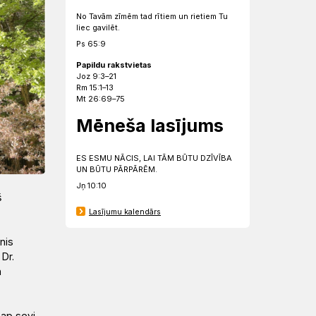
No Tavām zīmēm tad rītiem un rietiem Tu
liec gavilēt.
Ps 65:9
Papildu rakstvietas
Joz 9:3–21
Rm 15:1–13
Mt 26:69–75
Mēneša lasījums
ES ESMU NĀCIS, LAI TĀM BŪTU DZĪVĪBA
UN BŪTU PĀRPĀRĒM.
Jņ 10:10
š
Lasījumu kalendārs
nis
 Dr.
n
 ap sevi