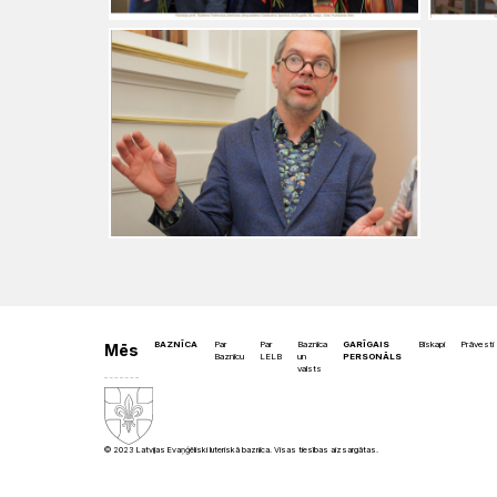
BAZNĪCA
Par
Par
Baznīca
GARĪGAIS
Bīskapi
Prāvesti
Mēs
Baznīcu
LELB
un
PERSONĀLS
valsts
© 2023 Latvijas Evaņģēliski luteriskā baznīca. Visas tiesības aizsargātas.