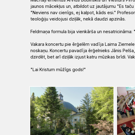
jaunos mācekļus un, atbildot uz jautājumu "Es taču 
"Neviens nav cienīgs, ej kalpot, kāds esi." Profeso
teoloģiju veidojusi dziļāk, nekā daudzi apzinās.
Feldmaņa formula bija vienkārša un nesatricināma: "
Vakara koncertu pie ērģelēm vadīja Laima Ziemele, 
noskaņu. Koncertu pavadīja ērğelnieks Jānis Pelša, 
dzirdēt, bet arī dziļāk izjust katru mūzikas brīdi. V
"Lai Kristum mūžīgs gods!"