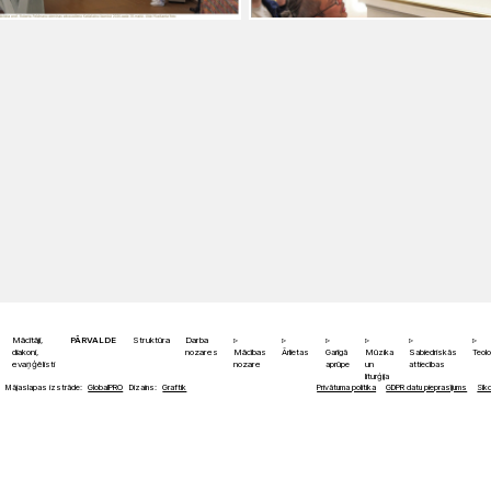
Mācītāji,
PĀRVALDE
Struktūra
Darba
diakoni,
nozares
Mācības
Ārlietas
Garīgā
Mūzika
Sabiedriskās
Teolo
evaņģēlisti
nozare
aprūpe
un
attiecības
liturģija
Mājaslapas izstrāde:
GlobalPRO
Dizains:
Graftik
Privātuma politika
GDPR datu pieprasījums
Sīkd