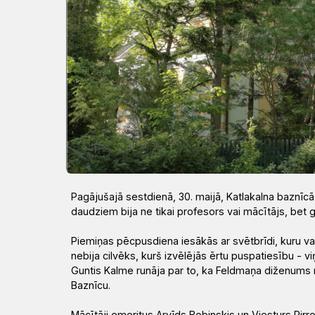
Draudzēm
kristietību
Pagājušajā sestdienā, 30. maijā, Katlakalna baznīcā v
daudziem bija ne tikai profesors vai mācītājs, bet 
Piemiņas pēcpusdiena iesākās ar svētbrīdi, kuru va
nebija cilvēks, kurš izvēlējās ērtu puspatiesību - viņ
Guntis Kalme runāja par to, ka Feldmaņa diženums n
Baznīcu.
Mācītāji emeritus Arvīds Bobinskis un Viesturs Pirr