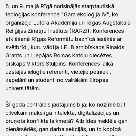
8. un 9. maijā Rīgā norisinājās starptautiskā
teoloģijas konference "Gara ekoloģija IV", ko
organizēja Lutera Akadēmija un Rīgas Augstākais
Reliģijas Zinātņu Institūts (RARZI). Konferences
atklāšanā Rīgas Reformātu baznīcā iesākās ar
svētbrīdi, kuru vādīja LELB arhibīskaps Rinalds
Grants un Liepājas Romas katoļu diecēzes
bīskaps Viktors Stulpins. Konferences laikā
uzstājās ielūgtie referenti, vietējie pētnieki,
kapelāni un studenti no vairākām Eiropas
universitātēm.
Šī gada centrālais jautājums bija: ko nozīmē būt
cilvēkam mākslīgā intelekta, digitalizācijas un
bruņota konflikta laikmetā? Atbildes meklēja gan
plenārsēdēs, gan darba sekcijās, un to kopīgā