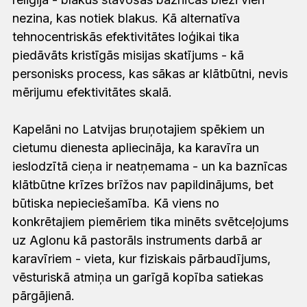
nezina, kas notiek blakus. Kā alternatīva
tehnocentriskās efektivitātes loģikai tika
piedāvāts kristīgās misijas skatījums - kā
personisks process, kas sākas ar klātbūtni, nevis
mērijumu efektivitātes skalā.
Kapelāni no Latvijas bruņotajiem spēkiem un
cietumu dienesta apliecināja, ka karavīra un
ieslodzītā cieņa ir neatņemama - un ka baznīcas
klātbūtne krīzes brīžos nav papildinājums, bet
būtiska nepieciešamība. Kā viens no
konkrētajiem piemēriem tika minēts svētceļojums
uz Aglonu kā pastorāls instruments darbā ar
karavīriem - vieta, kur fiziskais pārbaudījums,
vēsturiskā atmiņa un garīgā kopība satiekas
pārgājienā.