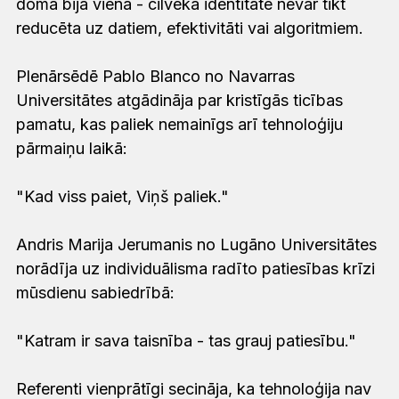
doma bija viena - cilvēka identitāte nevar tikt
reducēta uz datiem, efektivitāti vai algoritmiem.
Plenārsēdē Pablo Blanco no Navarras
Universitātes atgādināja par kristīgās ticības
pamatu, kas paliek nemainīgs arī tehnoloģiju
pārmaiņu laikā:
"Kad viss paiet, Viņš paliek."
Andris Marija Jerumanis no Lugāno Universitātes
norādīja uz individuālisma radīto patiesības krīzi
mūsdienu sabiedrībā:
"Katram ir sava taisnība - tas grauj patiesību."
Referenti vienprātīgi secināja, ka tehnoloģija nav