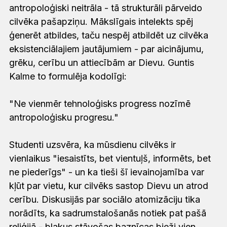
antropoloģiski neitrāla - tā strukturāli pārveido
cilvēka pašapziņu. Mākslīgais intelekts spēj
ģenerēt atbildes, taču nespēj atbildēt uz cilvēka
eksistenciālajiem jautājumiem - par aicinājumu,
grēku, cerību un attiecībām ar Dievu. Guntis
Kalme to formulēja kodolīgi:
"Ne vienmēr tehnoloģisks progress nozīmē
antropoloģisku progresu."
Studenti uzsvēra, ka mūsdienu cilvēks ir
vienlaikus "iesaistīts, bet vientuļš, informēts, bet
ne piederīgs" - un ka tieši šī ievainojamība var
kļūt par vietu, kur cilvēks sastop Dievu un atrod
cerību. Diskusijās par sociālo atomizāciju tika
norādīts, ka sadrumstalošanās notiek pat pašā
reliģijā - blakus stāvošas baznīcas bieži vien