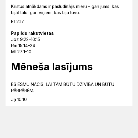
Kristus atnākdams ir pasludinājis mieru – gan jums, kas
bijāt tālu, gan viņiem, kas bija tuvu.
Ef 2:17
Papildu rakstvietas
Joz 9:22–10:15
Rm 15:14–24
Mt 27:1–10
Mēneša lasījums
ES ESMU NĀCIS, LAI TĀM BŪTU DZĪVĪBA UN BŪTU
PĀRPĀRĒM.
Jņ 10:10
Lasījumu kalendārs