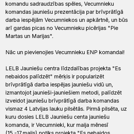
komandu sadraudzības spēles, Vecumnieku
komandas jauniešu prezentācija par brīvprātīgā
darba iespējām Vecumniekos un apkārtnē, un būs
arī gardas picas no Vecumnieku picērijas "Pie
Martas un Marijas".
Nāc un pievienojies Vecumnieku ENP komandai!
LELB Jauniešu centra līdzdalības projekta "Es
nebaidos palīdzēt" mērķis ir popularizēt
brīvprātīgā darba iespējas jauniešu vidū un,
izmantojot jaunieši-jauniešiem metodi, palīdzēt
izveidot jauniešu brīvprātīgā darba komandas
vismaz 4 Latvijas lauku pilsētās. Pirmā pilsēta, uz
kuru dosies LELB Jauniešu centa jauniešu
komanda, ir Vecumnieki, kur maija mēnesī
(15.-17.maijs) notiks projekta "Es nebaidos