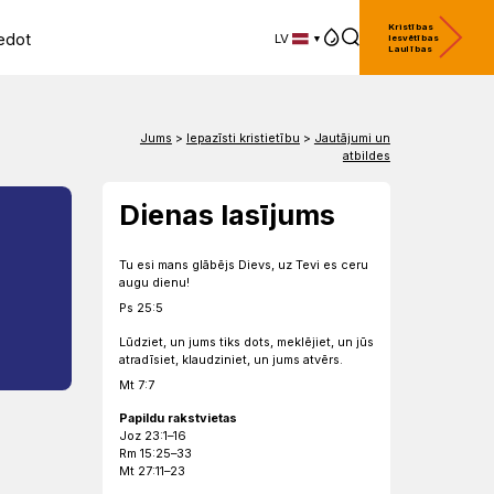
Kristības
edot
LV
Iesvētības
Laulības
LV
EN
DE
Jums
>
Iepazīsti kristietību
>
Jautājumi un
atbildes
Dienas lasījums
Tu esi mans glābējs Dievs, uz Tevi es ceru
augu dienu!
Ps 25:5
Lūdziet, un jums tiks dots, meklējiet, un jūs
atradīsiet, klaudziniet, un jums atvērs.
Mt 7:7
Papildu rakstvietas
Joz 23:1–16
Rm 15:25–33
Mt 27:11–23