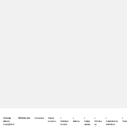
Mācītāji,
PĀRVALDE
Struktūra
Darba
diakoni,
nozares
Mācības
Ārlietas
Garīgā
Mūzika
Sabiedriskās
Teolo
evaņģēlisti
nozare
aprūpe
un
attiecības