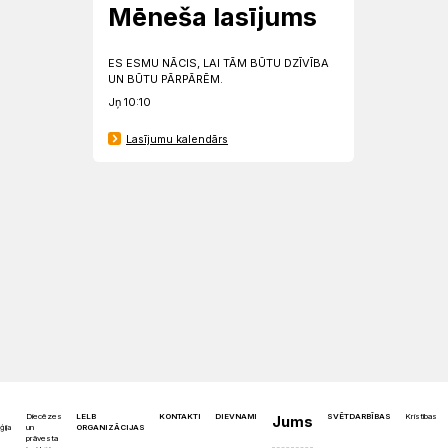
Mēneša lasījums
ES ESMU NĀCIS, LAI TĀM BŪTU DZĪVĪBA
UN BŪTU PĀRPĀRĒM.
Jņ 10:10
Lasījumu kalendārs
Diecēzes
LELB
KONTAKTI
DIEVNAMI
SVĒTDARBĪBAS
Kristības
Jums
un
ORGANIZĀCIJAS
ģija
prāvesta