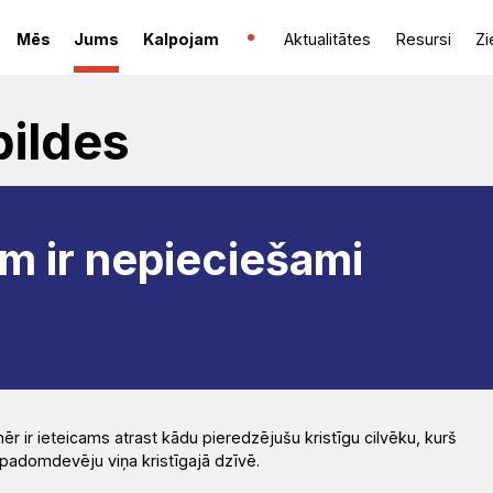
Mēs
Jums
Kalpojam
Aktualitātes
Resursi
Zi
bildes
m ir nepieciešami
 ir ieteicams atrast kādu pieredzējušu kristīgu cilvēku, kurš
i padomdevēju viņa kristīgajā dzīvē.