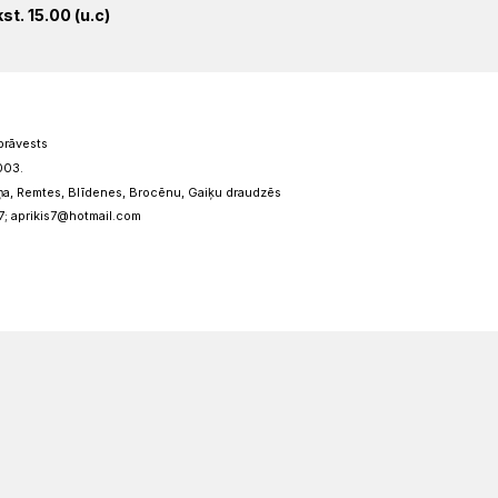
st. 15.00 (u.c)
prāvests
003.
ņa, Remtes, Blīdenes, Brocēnu, Gaiķu draudzēs
7; aprikis7@hotmail.com