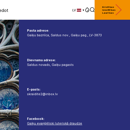
Kristības
edot
LV
Iesvētības
Laulības
LV
EN
DE
Pasta adrese:
Gaiķu baznīca, Saldus nov., Gaiķu pag., LV-3873
Dievnama adrese:
Saldus novads, Gaiķu pagasts
E-pasts:
skraidite2@inbox.lv
Facebook:
Gaiķu evaņģēliski luteriskā draudze