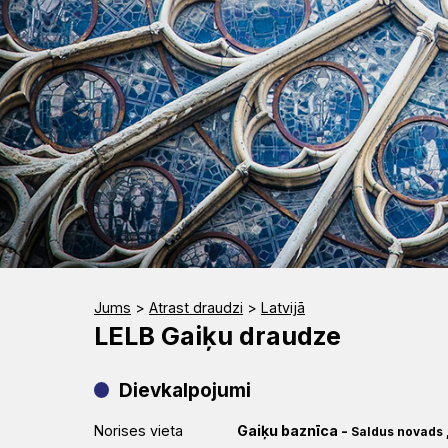
Rīts
Misija
Dievnami
Indijā
Iepazīsti
Draudzēm
kristietību
Jums
>
Atrast draudzi
>
Latvijā
LELB Gaiķu draudze
Dievkalpojumi
Norises vieta
Gaiķu baznīca
-
Saldus novads 