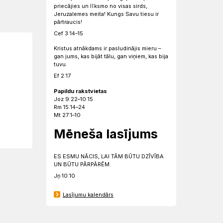
priecājies un līksmo no visas sirds,
Jeruzalemes meita! Kungs Savu tiesu ir
pārtraucis!
Cef 3:14–15
Kristus atnākdams ir pasludinājis mieru –
gan jums, kas bijāt tālu, gan viņiem, kas bija
tuvu.
Ef 2:17
Papildu rakstvietas
Joz 9:22–10:15
Rm 15:14–24
Mt 27:1–10
Mēneša lasījums
ES ESMU NĀCIS, LAI TĀM BŪTU DZĪVĪBA
UN BŪTU PĀRPĀRĒM.
Jņ 10:10
Lasījumu kalendārs