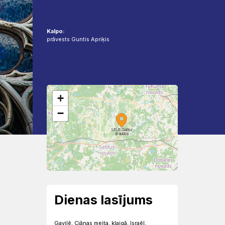
Kalpo:
prāvests Guntis Apriķis
+
−
LELB Gaiķu
draudze
Dienas lasījums
Gavilē, Ciānas meita, klaigā, Israēl,