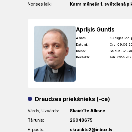
Norises laiki
Katra mēneša 1. svētdienā plk
Apriķis Guntis
Amats:
Kuldīgas iec. 
Datumi:
Ord. 09.06.2
Kalpo:
Saldus Sv. Jā
Kontakti:
Tālr. 2659782
Draudzes priekšnieks (-ce)
Vārds, Uzvārds:
Skaidrīte Alksne
Tālrunis:
26048675
E-pasts:
skraidite2@inbox.lv