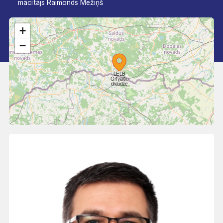
mācītājs Raimonds Mežiņš
+
−
LELB
Grīvaišu
draudze