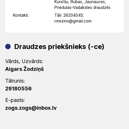
Kursīšu, Rubas, Jaunauces,
Priedulas-Vadakstes draudzēs
Kontakti:
Tālr. 26334045;
rmezins@gmail.com
Draudzes priekšnieks (-ce)
Vārds, Uzvārds:
Aigars Žodziņš
Tālrunis:
29180556
E-pasts:
zogs.zogs@inbox.lv