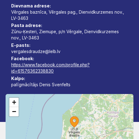
Dievnama adrese:
Vērgales baznīca, Vērgales pag., Dienvidkurzemes nov.,
LV-3463
Pasta adrese:
Zūnu-Ķesteri, Ziemupe, p/n Vērgale, Dienvidkurzemes
nov., LV-3463
E-pasts:
vergalesdraudze@lelb.lv
Facebook:
https://www.facebook.com/profile.php?
id=61576362338830
Kalpo:
palīgmācītājs Denis Svenfelts
+
−
LELB
Vērgales
draudze