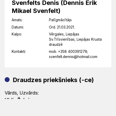
Svenfelts Denis (Dennis Erik
Mikael Svenfelt)
Amats:
Palīgmācītājs
Datumi:
Ord. 21.03.2021.
Kalpo:
Vērgales, Liepājas
Sv.Trīsvienības, Liepājas Krusta
draudzē
Kontakti:
mob. +358 400391278;
svenfelt.dennis@hotmail.com
Draudzes priekšnieks (-ce)
Vārds, Uzvārds:
Uldis Žabris
Tālrunis: