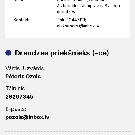
Aizkraukles, Jumpravas Sv.Jāņa
draudzēs
Kontakti:
Tālr. 29447121;
aleksandrs.i@inbox.lv
Draudzes priekšnieks (-ce)
Vārds, Uzvārds:
Pēteris Ozols
Tālrunis:
29267345
E-pasts:
pozols@inbox.lv