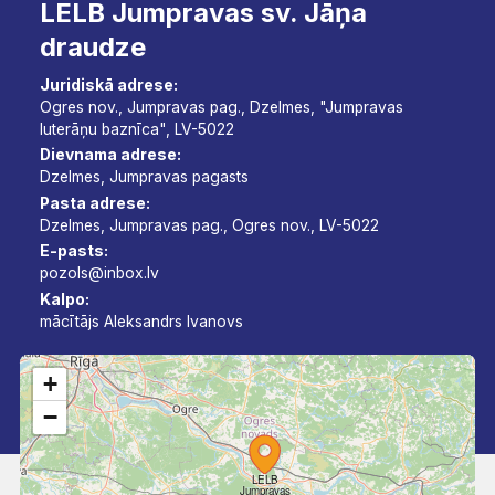
LELB Jumpravas sv. Jāņa
draudze
Juridiskā adrese:
Ogres nov., Jumpravas pag., Dzelmes, "Jumpravas
luterāņu baznīca", LV-5022
Dievnama adrese:
Dzelmes, Jumpravas pagasts
Pasta adrese:
Dzelmes, Jumpravas pag., Ogres nov., LV-5022
E-pasts:
pozols@inbox.lv
Kalpo:
mācītājs Aleksandrs Ivanovs
+
−
LELB
Jumpravas