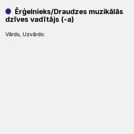
Ērģelnieks/Draudzes muzikālās
dzīves vadītājs (-a)
Vārds, Uzvārds:
Linda Rozentāle
Tālrunis:
-
E-pasts:
-
Dienas lasījums