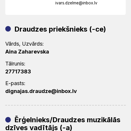
ivars.dzelme@inbox.lv
Draudzes priekšnieks (-ce)
Vārds, Uzvārds:
Aina Zaharevska
Tālrunis:
27717383
E-pasts:
dignajas.draudze@inbox.lv
Ērģelnieks/Draudzes muzikālās
dzīves vadītājs (-a)