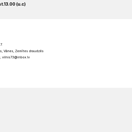
.13.00 (u.c)
7.
s, Vānes, Zemītes draudzēs
; vilnis73@inbox.lv