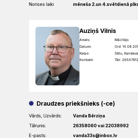
Norises laiki
mēneša 2.un 4.svētdienā plkst
Auziņš Vilnis
Amats:
Mācītājs
Datumi:
Ord. 14.08.201
Kalpo:
Sātu, Kandava
Kontakti:
Tālr. 26547812
Draudzes priekšnieks (-ce)
Vārds, Uzvārds:
Vanda Bērziņa
Tālrunis:
26358060 vai 22038992
E-pasts:
vanda33s@inbox.lv