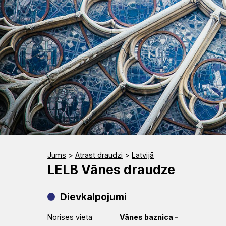
Rīts
Misija
Dievnami
Indijā
Iepazīsti
Draudzēm
kristietību
Jums
>
Atrast draudzi
>
Latvijā
LELB Vānes draudze
Dievkalpojumi
Norises vieta
Vānes baznica
-