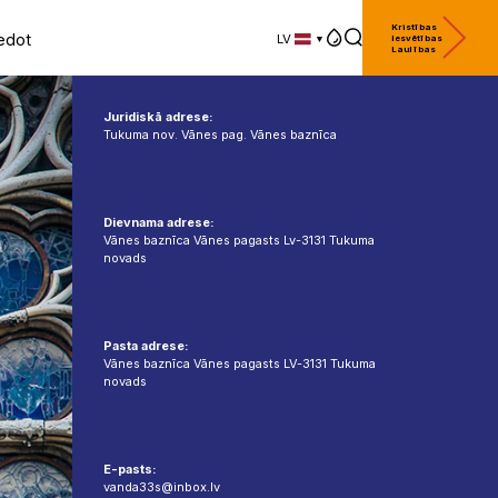
Kristības
edot
LV
Iesvētības
Laulības
LV
EN
DE
Juridiskā adrese:
Tukuma nov. Vānes pag. Vānes baznīca
Dievnama adrese:
Vānes baznīca Vānes pagasts Lv-3131 Tukuma
novads
Pasta adrese:
Vānes baznīca Vānes pagasts LV-3131 Tukuma
novads
E-pasts:
vanda33s@inbox.lv