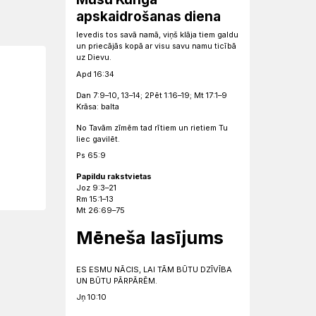
apskaidrošanas diena
Ievedis tos savā namā, viņš klāja tiem galdu
un priecājās kopā ar visu savu namu ticībā
uz Dievu.
Apd 16:34
Dan 7:9–10, 13–14; 2Pēt 1:16–19; Mt 17:1–9
Krāsa: balta
No Tavām zīmēm tad rītiem un rietiem Tu
liec gavilēt.
Ps 65:9
Papildu rakstvietas
Joz 9:3–21
Rm 15:1–13
Mt 26:69–75
Mēneša lasījums
ES ESMU NĀCIS, LAI TĀM BŪTU DZĪVĪBA
UN BŪTU PĀRPĀRĒM.
Jņ 10:10