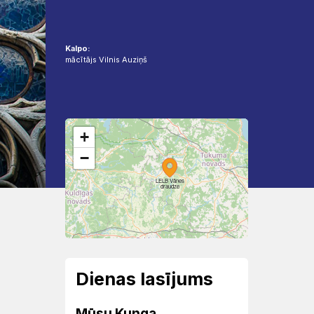
Kalpo:
mācītājs Vilnis Auziņš
+
−
LELB Vānes
draudze
Dienas lasījums
Mūsu Kunga