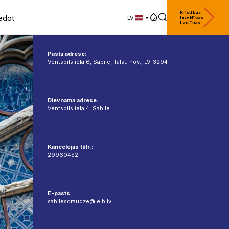
Kristības
edot
LV
Iesvētības
Laulības
LV
EN
DE
Pasta adrese:
Ventspils iela 6, Sabile, Talsu nov., LV-3294
Dievnama adrese:
Ventspils iela 4, Sabile
Kancelejas tālr.:
29960452
E-pasts:
sabilesdraudze@lelb.lv