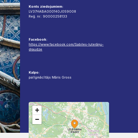
Konts ziedojumiem:
LV37HABA000140J059008
Reģ. nr.: 90000258133
Facebook:
https://www.facebook.com/Sabiles-luterāņu-
draudze
Kalpo:
palīgmācītājs Māris Gross
+
−
LELB Sabiles
LELB Sabiles
draudze
draudze