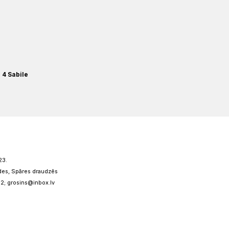
a 4 Sabile
23.
des, Spāres draudzēs
2; grosins@inbox.lv