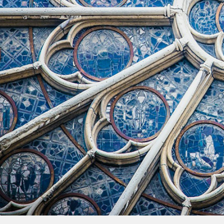
Rīts
Misija
Dievnami
Indijā
Iepazīsti
Draudzēm
kristietību