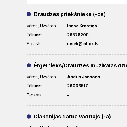
Draudzes priekšnieks (-ce)
Vārds, Uzvārds:
Inese Krastiņa
Tālrunis:
26578200
E-pasts:
insek@inbox.lv
Ērģelnieks/Draudzes muzikālās dzīv
Vārds, Uzvārds:
Andris Jansons
Tālrunis:
26066517
E-pasts:
-
Diakonijas darba vadītājs (-a)