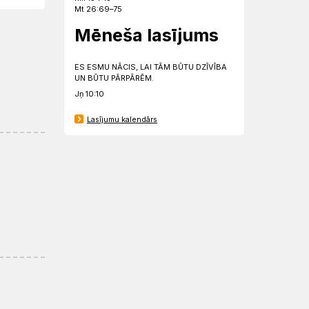
Mt 26:69–75
Mēneša lasījums
ES ESMU NĀCIS, LAI TĀM BŪTU DZĪVĪBA
UN BŪTU PĀRPĀRĒM.
Jņ 10:10
Lasījumu kalendārs