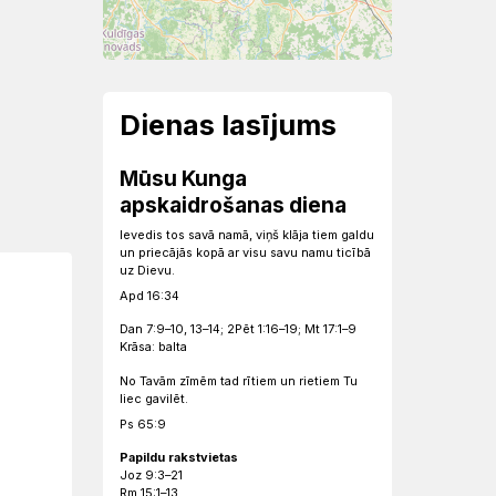
Dienas lasījums
Mūsu Kunga
apskaidrošanas diena
Ievedis tos savā namā, viņš klāja tiem galdu
un priecājās kopā ar visu savu namu ticībā
uz Dievu.
Apd 16:34
Dan 7:9–10, 13–14; 2Pēt 1:16–19; Mt 17:1–9
Krāsa: balta
No Tavām zīmēm tad rītiem un rietiem Tu
liec gavilēt.
Ps 65:9
Papildu rakstvietas
Joz 9:3–21
Rm 15:1–13