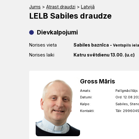
Jums
>
Atrast draudzi
>
Latvijā
LELB Sabiles draudze
Dievkalpojumi
Norises vieta
Sabiles baznīca
-
Ventspils iel
Norises laiki
Katru svētdienu 13.00. (u.c)
Gross Māris
Amats:
Palīgmācītājs
Datumi:
Ord. 12.08.20
Kalpo:
Sabiles, Sten
Kontakti:
Tālr. 2996045