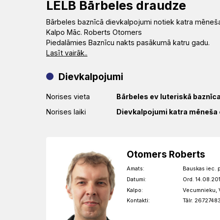
LELB Bārbeles draudze
Bārbeles baznīcā dievkalpojumi notiek katra mēneša 
Kalpo Māc. Roberts Otomers
Piedalāmies Baznīcu nakts pasākumā katru gadu.
Lasīt vairāk..
Dievkalpojumi
Norises vieta
Bārbeles ev luteriskā baznīc
Norises laiki
Dievkalpojumi katra mēneša ot
Otomers Roberts
Amats:
Bauskas iec. 
Datumi:
Ord. 14.08.20
Kalpo:
Vecumnieku, V
Kontakti:
Tālr. 2672748