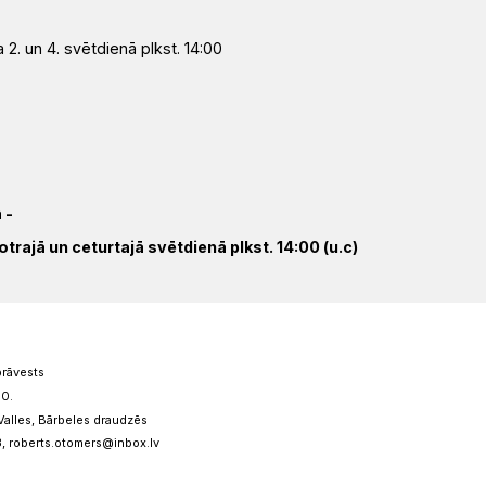
2. un 4. svētdienā plkst. 14:00
a
-
rajā un ceturtajā svētdienā plkst. 14:00 (u.c)
prāvests
10.
alles, Bārbeles draudzēs
3, roberts.otomers@inbox.lv