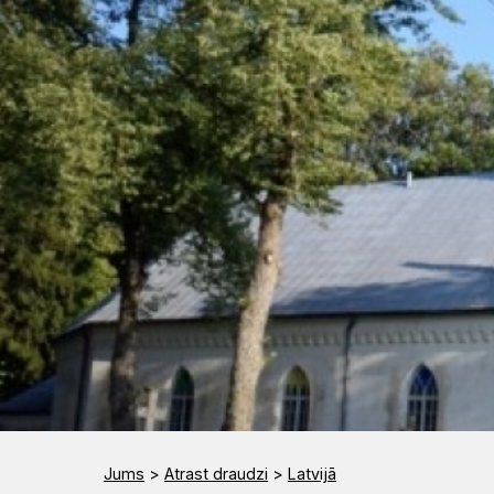
Rīts
Misija
Dievnami
Indijā
Iepazīsti
Draudzēm
kristietību
Jums
>
Atrast draudzi
>
Latvijā