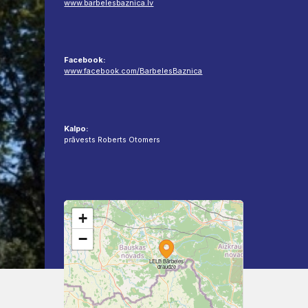
www.barbelesbaznica.lv
Facebook:
www.facebook.com/BarbelesBaznica
Kalpo:
prāvests Roberts Otomers
+
−
LELB Bārbeles
draudze