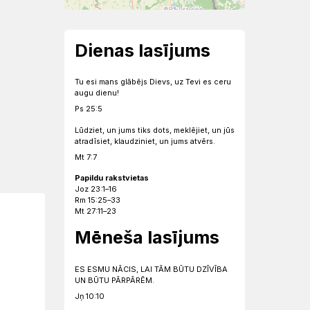
Dienas lasījums
Tu esi mans glābējs Dievs, uz Tevi es ceru
augu dienu!
Ps 25:5
Lūdziet, un jums tiks dots, meklējiet, un jūs
atradīsiet, klaudziniet, un jums atvērs.
Mt 7:7
Papildu rakstvietas
Joz 23:1–16
Rm 15:25–33
Mt 27:11–23
Mēneša lasījums
ES ESMU NĀCIS, LAI TĀM BŪTU DZĪVĪBA
UN BŪTU PĀRPĀRĒM.
Jņ 10:10