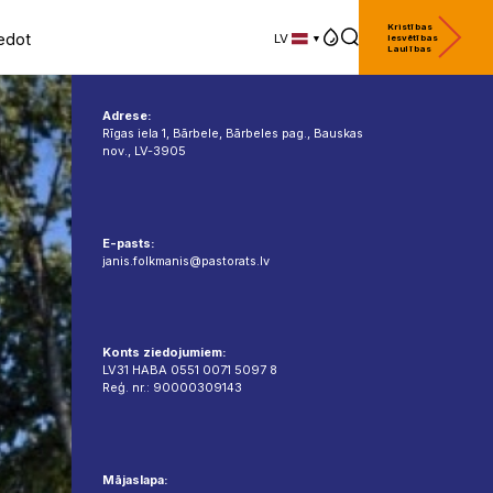
Kristības
edot
LV
Iesvētības
Laulības
LV
EN
DE
Adrese:
Rīgas iela 1, Bārbele, Bārbeles pag., Bauskas
nov., LV-3905
E-pasts:
janis.folkmanis@pastorats.lv
Konts ziedojumiem:
LV31 HABA 0551 0071 5097 8
Reģ. nr.: 90000309143
Mājaslapa: