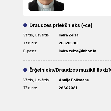
Draudzes priekšnieks (-ce)
Vārds, Uzvārds:
Indra Zeiza
Tālrunis:
26320590
E-pasts:
indra.zeiza@inbox.lv
Ērģelnieks/Draudzes muzikālās dzīv
Vārds, Uzvārds:
Annija Folkmane
Tālrunis:
26607081
E-pasts:
-