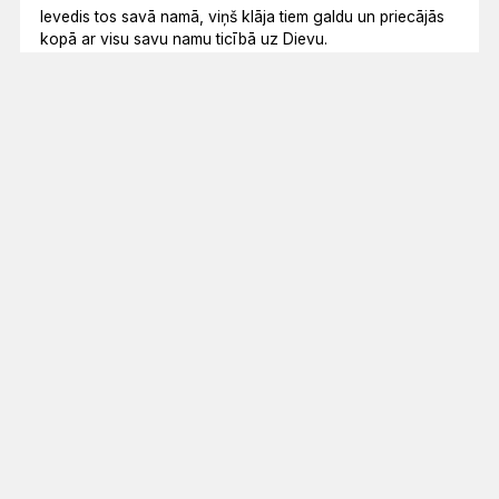
Ievedis tos savā namā, viņš klāja tiem galdu un priecājās
kopā ar visu savu namu ticībā uz Dievu.
Apd 16:34
Dan 7:9–10, 13–14; 2Pēt 1:16–19; Mt 17:1–9
Krāsa: balta
No Tavām zīmēm tad rītiem un rietiem Tu liec gavilēt.
Ps 65:9
Papildu rakstvietas
Joz 9:3–21
Rm 15:1–13
Mt 26:69–75
Mēneša lasījums
ES ESMU NĀCIS, LAI TĀM BŪTU DZĪVĪBA UN BŪTU
PĀRPĀRĒM.
Jņ 10:10