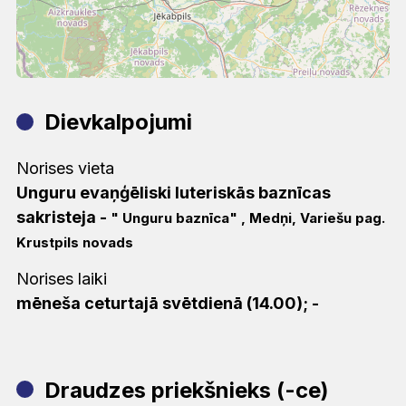
Dievkalpojumi
Norises vieta
Unguru evaņģēliski luteriskās baznīcas
sakristeja
-
" Unguru baznīca" , Medņi, Variešu pag.
Krustpils novads
Norises laiki
mēneša ceturtajā svētdienā (14.00); -
Draudzes priekšnieks (-ce)