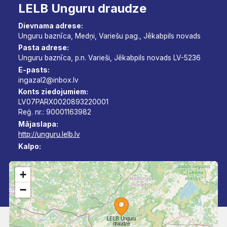
LELB Unguru draudze
Dievnama adrese:
Unguru baznīca, Medņi, Variešu pag., Jēkabpils novads
Pasta adrese:
Unguru baznīca, p.n. Varieši, Jēkabpils novads LV-5236
E-pasts:
ingazal2@inbox.lv
Konts ziedojumiem:
LV07PARX0020893220001
Reģ. nr.: 90001163982
Mājaslapa:
http://unguru.lelb.lv
Kalpo:
+
−
LELB Unguru
draudze