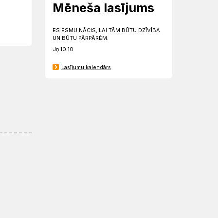
Mēneša lasījums
ES ESMU NĀCIS, LAI TĀM BŪTU DZĪVĪBA
UN BŪTU PĀRPĀRĒM.
Jņ 10:10
Lasījumu kalendārs