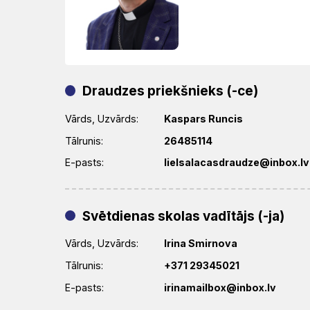
Draudzes priekšnieks (-ce)
Vārds, Uzvārds:
Kaspars Runcis
Tālrunis:
26485114
E-pasts:
lielsalacasdraudze@inbox.lv
Svētdienas skolas vadītājs (-ja)
Vārds, Uzvārds:
Irina Smirnova
Tālrunis:
+371 29345021
E-pasts:
irinamailbox@inbox.lv