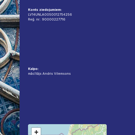
Konts ziedojumiem:
LV14UNLA0050012754256
Reģ. nr.: 90000227716
Kalpo:
mācītājs Andris Vilemsons
+