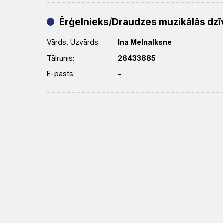
Ērģelnieks/Draudzes muzikālās dzīv
Vārds, Uzvārds:
Ina Melnalksne
Tālrunis:
26433885
E-pasts:
-
Diakonijas darba vadītājs (-a)
Vārds, Uzvārds:
Baiba Gorbuņa
Tālrunis:
28690818
E-pasts:
-
BAZNĪCA
Par
Par
Baznīca
GARĪGAIS
Bīskapi
Prāvesti