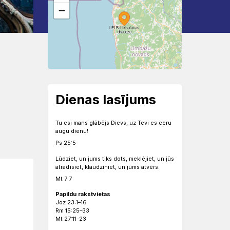
−
LELB Lielsalacas
draudze
Dienas lasījums
Tu esi mans glābējs Dievs, uz Tevi es ceru
augu dienu!
Ps 25:5
Lūdziet, un jums tiks dots, meklējiet, un jūs
atradīsiet, klaudziniet, un jums atvērs.
Mt 7:7
Papildu rakstvietas
Joz 23:1–16
Rm 15:25–33
Mt 27:11–23