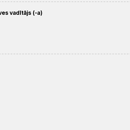
es vadītājs (-a)
Mācītāji,
PĀRVALDE
Struktūra
Darba