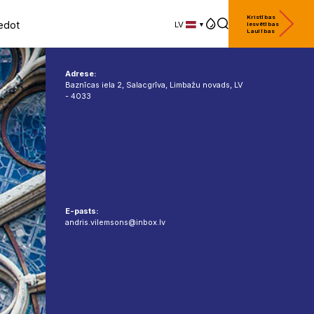
Kristības
edot
LV
Iesvētības
Laulības
LV
EN
DE
Adrese:
Baznīcas iela 2, Salacgrīva, Limbažu novads, LV
- 4033
E-pasts:
andris.vilemsons@inbox.lv