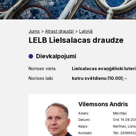
Jums
>
Atrast draudzi
>
Latvijā
LELB Lielsalacas draudze
Dievkalpojumi
Norises vieta
Lielsalacas evaņģēliski luter
Norises laiki
katru svētdienu (10.00); -
Vilemsons Andris
Amats:
Mācītājs
Datumi:
Ord. 14.08.20
Kalpo:
Katrīnas, Liel
Kontakti:
Tālr. 2618893