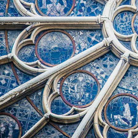
Rīts
Misija
Dievnami
Indijā
Iepazīsti
Draudzēm
kristietību