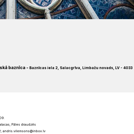
iskā baznīca
-
Baznīcas iela 2, Salacgrīva, Limbažu novads, LV - 4033
09.
salacas, Pāles draudzēs
2; andris.vilemsons@inbox.lv