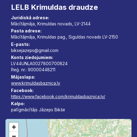
LELB Krimuldas draudze
Juridiskā adrese:
Mācītājmāja, Krimuldas novads, LV-2144
Pasta adrese:
Mācītājmāja, Krimuldas pag., Siguldas novads LV-2150
E-pasts:
biksejazeps@gmail.com
Konts ziedojumiem:
LV44UNLA0027800700824
Reģ. nr.: 90000448211
Mājaslapa:
www.krimuldasbaznica.lv
Facebook:
https://www.facebook.com/krimuldasbaznica.lv/
Kalpo:
palīgmācītājs Jāzeps Bikše
+
−