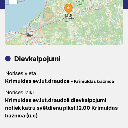
LELB
Krimuldas
draudze
Dievkalpojumi
Norises vieta
Krimuldas ev.lut.draudze
-
Krimuldas baznīca
Norises laiki
Krimuldas ev.lut.draudzē dievkalpojumi
notiek katru svētdienu plkst.12.00 Krimuldas
baznīcā (u.c)