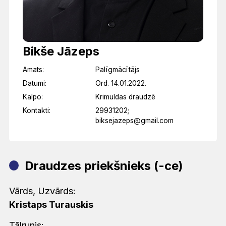
Bikše Jāzeps
Amats:
Palīgmācītājs
Datumi:
Ord. 14.01.2022.
Kalpo:
Krimuldas draudzē
Kontakti:
29931202;
biksejazeps@gmail.com
Draudzes priekšnieks (-ce)
Vārds, Uzvārds:
Kristaps Turauskis
Tālrunis: