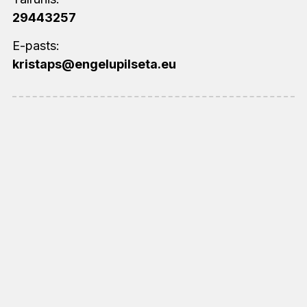
29443257
E-pasts:
kristaps@engelupilseta.eu
Svētdienas skolas vadītājs (-ja)
Vārds, Uzvārds:
Sintija Lāma
Tālrunis:
28345237
E-pasts:
sintija.lama@sigulda.lv