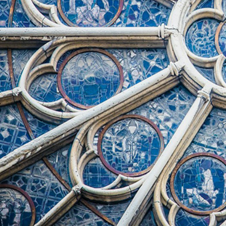
Rīts
Misija
Dievnami
Indijā
Iepazīsti
Draudzēm
kristietību