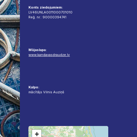
Konts ziedojumiem:
LV46UNLA0011000701010
Reģ. nr.: 90000394741
Mājaslapa:
www.kandavasdraudze.lv
Kalpo:
mācītājs Vilnis Auziņš
+