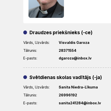
Draudzes priekšnieks (-ce)
Vārds, Uzvārds:
Visvaldis Garoza
Tālrunis:
28371554
E-pasts:
dgaroza@inbox.lv
Svētdienas skolas vadītājs (-ja)
Vārds, Uzvārds:
Sanita Niedra-Līkuma
Tālrunis:
26996192
E-pasts:
sanita241284@inbox.lv