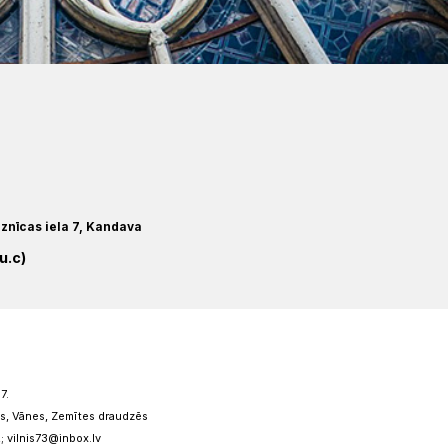
znīcas iela 7, Kandava
u.c)
7.
s, Vānes, Zemītes draudzēs
; vilnis73@inbox.lv