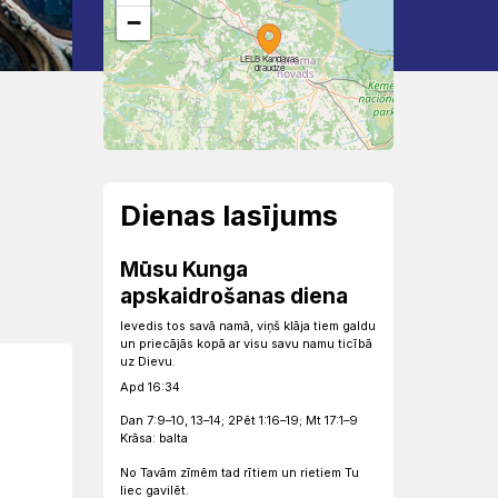
−
LELB Kandavas
draudze
Dienas lasījums
Mūsu Kunga
apskaidrošanas diena
Ievedis tos savā namā, viņš klāja tiem galdu
un priecājās kopā ar visu savu namu ticībā
uz Dievu.
Apd 16:34
Dan 7:9–10, 13–14; 2Pēt 1:16–19; Mt 17:1–9
Krāsa: balta
No Tavām zīmēm tad rītiem un rietiem Tu
liec gavilēt.