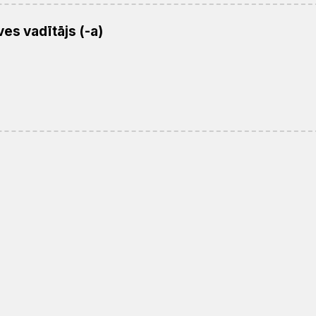
es vadītājs (-a)
Mācītāji,
PĀRVALDE
Struktūra
Darba