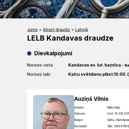
Jums
>
Atrast draudzi
>
Latvijā
LELB Kandavas draudze
Dievkalpojumi
Norises vieta
Kandavas ev. lut. baznīca
-
Ba
Norises laiki
Katru svētdienu plkst.10.00. (
Auziņš Vilnis
Amats:
Mācītājs
Datumi:
Ord. 14.08.201
Kalpo:
Sātu, Kandava
Kontakti:
Tālr. 26547812