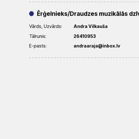
Ērģelnieks/Draudzes muzikālās dzīv
Vārds, Uzvārds:
Andra Vilkauša
Tālrunis:
26410953
E-pasts:
andraaraja@inbox.lv
Diakonijas darba vadītājs (-a)
Vārds, Uzvārds:
Inese Auziņa
Tālrunis:
27324181
E-pasts:
inese-2006@inbox.lv
BAZNĪCA
Par
Par
Baznīca
GARĪGAIS
Bīskapi
Prāvesti