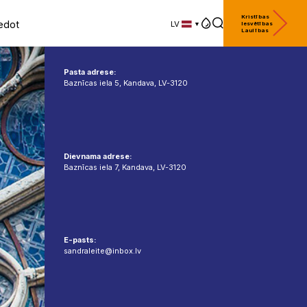
Kristības
edot
LV
Iesvētības
Laulības
LV
EN
DE
Pasta adrese:
Baznīcas iela 5, Kandava, LV-3120
Dievnama adrese:
Baznīcas iela 7, Kandava, LV-3120
E-pasts:
sandraleite@inbox.lv