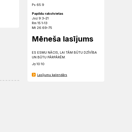
Ps 65:9
Papildu rakstvietas
Joz 9:3–21
Rm 15:1–13
Mt 26:69–75
Mēneša lasījums
ES ESMU NĀCIS, LAI TĀM BŪTU DZĪVĪBA
UN BŪTU PĀRPĀRĒM.
Jņ 10:10
Lasījumu kalendārs