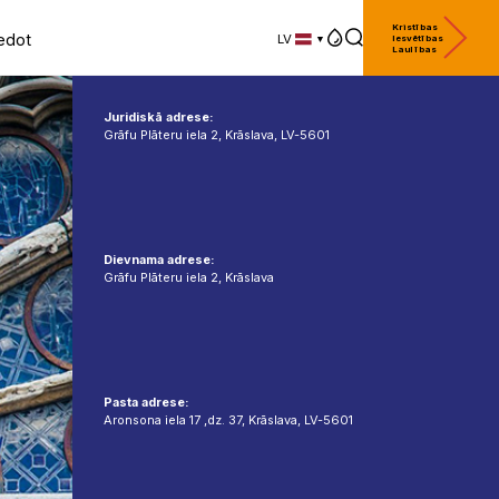
Kristības
edot
LV
Iesvētības
Laulības
LV
EN
DE
Juridiskā adrese:
Grāfu Plāteru iela 2, Krāslava, LV-5601
Dievnama adrese:
Grāfu Plāteru iela 2, Krāslava
Pasta adrese:
Aronsona iela 17 ,dz. 37, Krāslava, LV-5601