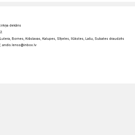
cirkņa dekāns
2.
utera, Bornes, Krāslavas, Kalupes, Sīķeles, Ilūkstes, Lašu, Subates draudzēs
7; andis.lenss@inbox.lv