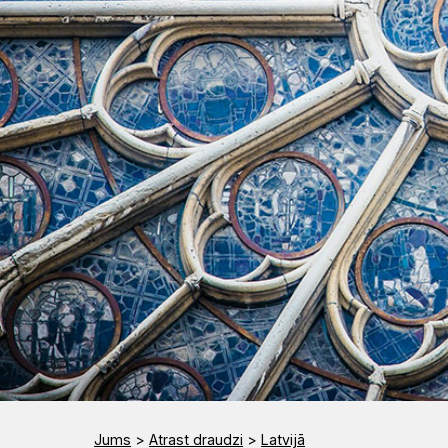
Rīts
Misija
Dievnami
Indijā
Iepazīsti
Draudzēm
kristietību
Jums
>
Atrast draudzi
>
Latvijā