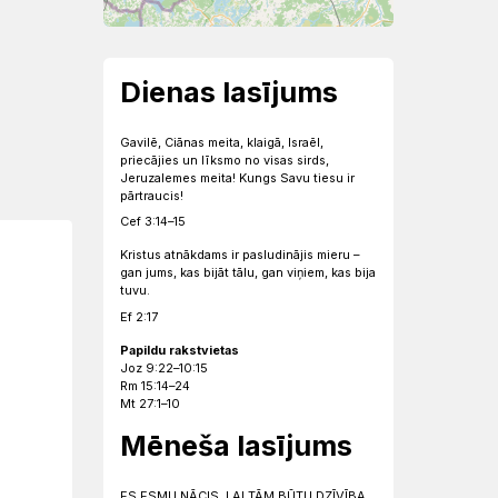
Dienas lasījums
Gavilē, Ciānas meita, klaigā, Israēl,
priecājies un līksmo no visas sirds,
Jeruzalemes meita! Kungs Savu tiesu ir
pārtraucis!
Cef 3:14–15
Kristus atnākdams ir pasludinājis mieru –
gan jums, kas bijāt tālu, gan viņiem, kas bija
tuvu.
Ef 2:17
Papildu rakstvietas
Joz 9:22–10:15
Rm 15:14–24
Mt 27:1–10
Mēneša lasījums
ES ESMU NĀCIS, LAI TĀM BŪTU DZĪVĪBA