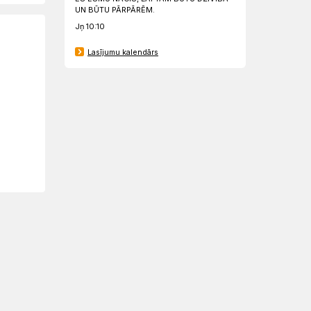
UN BŪTU PĀRPĀRĒM.
Jņ 10:10
Lasījumu kalendārs