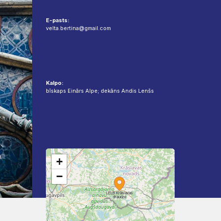
E-pasts:
velta.bertina@gmail.com
Kalpo:
bīskaps Einārs Alpe; dekāns Andis Lenšs
+
−
LELB Krāslavas
draudze