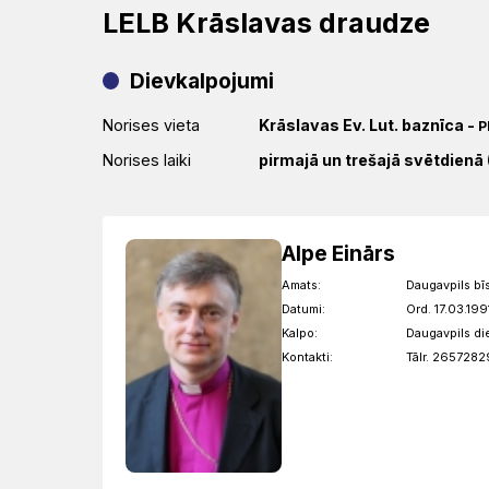
LELB Krāslavas draudze
Dievkalpojumi
Norises vieta
Krāslavas Ev. Lut. baznīca
-
P
Norises laiki
pirmajā un trešajā svētdienā (
Alpe Einārs
Amats:
Daugavpils bī
Datumi:
Ord. 17.03.199
Kalpo:
Daugavpils d
Kontakti:
Tālr. 2657282