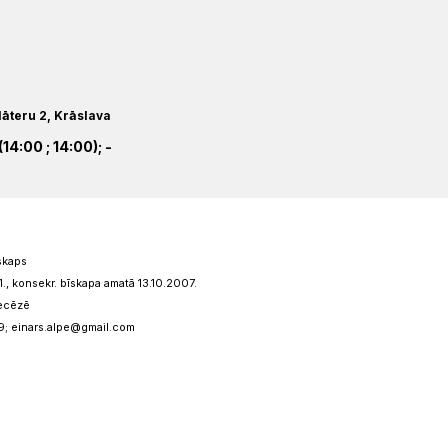
lāteru 2, Krāslava
14:00 ; 14:00); -
skaps
1., konsekr. bīskapa amatā 13.10.2007.
iecēzē
9; einars.alpe@gmail.com