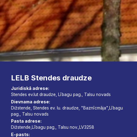
LELB Stendes draudze
Juridiskā adrese:
Stendes ev.lut draudze, Lībagu pag., Talsu novads
Dievnama adrese:
Dižstende, Stendes ev. lu. draudze, "Baznīcmāja",Lībagu
pag., Talsu novads
Pasta adrese:
Dižstende,Lībagu pag., Talsu nov.,LV3258
E-pasts: