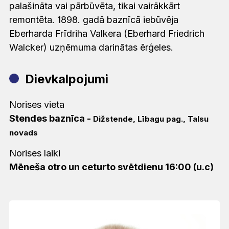
palašināta vai pārbūvēta, tikai vairākkārt
remontēta. 1898. gadā baznīcā iebūvēja
Eberharda Frīdriha Valkera (Eberhard Friedrich
Walcker) uzņēmuma darinātas ērģeles.
Dievkalpojumi
Norises vieta
Stendes baznīca
-
Dižstende, Lībagu pag., Talsu
novads
Norises laiki
Mēneša otro un ceturto svētdienu 16:00 (u.c)