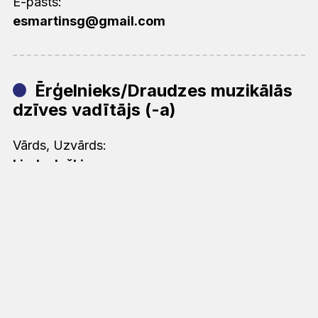
E-pasts:
esmartinsg@gmail.com
Ērģelnieks/Draudzes muzikālās
dzīves vadītājs (-a)
Vārds, Uzvārds:
Linda Juškina
Tālrunis:
22494119
E-pasts:
-