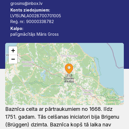
grosins@inbox.lv
Konts ziedojumiem:
LV15UNLA0028700701005
Reģ. nr.: 90000338782
Kalpo:
palīgmācītājs Māris Gross
+
−
LELB
Stendes
draudze
Baznīca celta ar pārtraukumiem no 1668. līdz
1751. gadam. Tās celšanas iniciatori bija Brigenu
(Brüggen) dzimta. Baznīca kopš tā laika nav