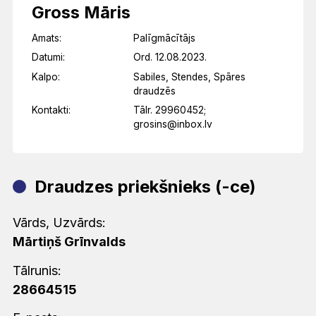
Gross Māris
Amats:
Palīgmācītājs
Datumi:
Ord. 12.08.2023.
Kalpo:
Sabiles, Stendes, Spāres
draudzēs
Kontakti:
Tālr. 29960452;
grosins@inbox.lv
Draudzes priekšnieks (-ce)
Vārds, Uzvārds:
Mārtiņš Grīnvalds
Tālrunis:
28664515