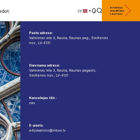
Kristības
edot
LV
Iesvētības
Laulības
LV
EN
DE
Pasta adrese:
Valmieras iela 3, Rauna, Raunas pag., Smiltenes
nov., LV-4131
Dievnama adrese:
Valmieras iela 3, Rauna, Raunas pagasts,
Smiltenes nov., LV-4131
Kancelejas tālr.:
nav
E-pasts:
edijskalnins@inbox.lv