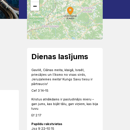
−
LELB Raunas
draudze
Dienas lasījums
Gavilē, Ciānas meita, klaigā, Israēl,
priecājies un līksmo no visas sirds,
Jeruzalemes meita! Kungs Savu tiesu ir
pārtraucis!
Cef 3:14–15
Kristus atnākdams ir pasludinājis mieru –
gan jums, kas bijāt tālu, gan viņiem, kas bija
tuvu.
Ef 2:17
Papildu rakstvietas
Joz 9:22–10:15