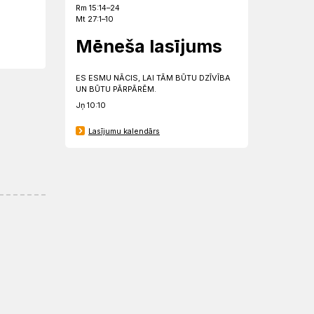
Rm 15:14–24
Mt 27:1–10
Mēneša lasījums
ES ESMU NĀCIS, LAI TĀM BŪTU DZĪVĪBA
UN BŪTU PĀRPĀRĒM.
Jņ 10:10
Lasījumu kalendārs