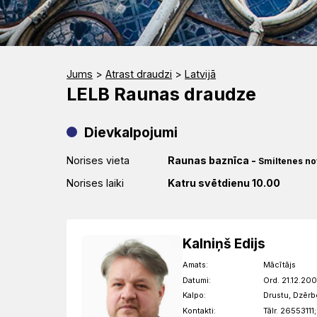
Jums
>
Atrast draudzi
>
Latvijā
LELB Raunas draudze
Dievkalpojumi
Norises vieta
Raunas baznīca
-
Smiltenes no
Norises laiki
Katru svētdienu 10.00
Kalniņš Edijs
Amats:
Mācītājs
Datumi:
Ord. 21.12.20
Kalpo:
Drustu, Dzēr
Kontakti:
Tālr. 26553111