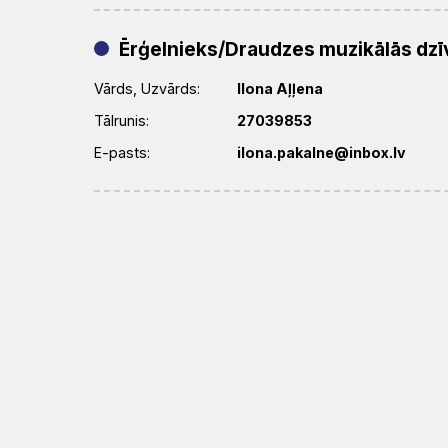
Ērģelnieks/Draudzes muzikālās dzīv
Vārds, Uzvārds:
Ilona Aļļena
Tālrunis:
27039853
E-pasts:
ilona.pakalne@inbox.lv
Diakonijas darba vadītājs (-a)
Vārds, Uzvārds:
Mudīte Sīka
Tālrunis:
29106938
E-pasts:
-