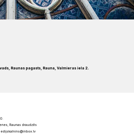
vads, Raunas pagasts, Rauna, Valmieras iela 2.
00.
benes, Raunas draudzēs
; edijskalnins@inbox.lv