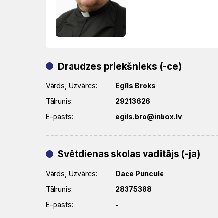
Draudzes priekšnieks (-ce)
Vārds, Uzvārds:
Egīls Broks
Tālrunis:
29213626
E-pasts:
egils.bro@inbox.lv
Svētdienas skolas vadītājs (-ja)
Vārds, Uzvārds:
Dace Puncule
Tālrunis:
28375388
E-pasts:
-