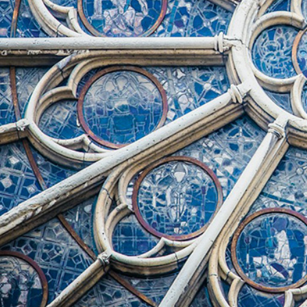
Rīts
Misija
Dievnami
Indijā
Iepazīsti
Draudzēm
kristietību