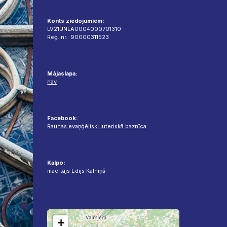
Konts ziedojumiem:
LV21UNLA0004000701310
Reģ. nr.: 90000311523
Mājaslapa:
nav
Facebook:
Raunas evaņģēliski luteriskā baznīca
Kalpo:
mācītājs Edijs Kalniņš
+