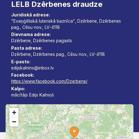
LELB Dzērbenes draudze
Juridiskā adrese:
"Evaņģēliskā luteriskā baznīca", Dzērbene, Dzērbenes
pag., Cēsu nov., LV-4118
Dievnama adrese:
Dzērbene, Dzērbenes pagasts
Pasta adrese:
Dzērbene, Dzērbenes pag., Cēsu nov., LV-4118
E-pasts:
edijskalnins@inbox.lv
Facebook:
https://www.facebook.com/Dzerbene/
Kalpo:
mācītājs Edijs Kalniņš
+
−