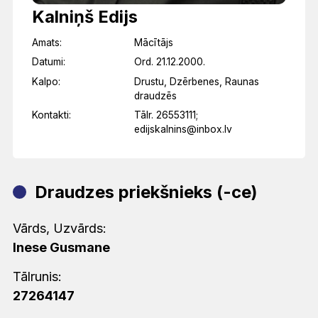
Kalniņš Edijs
Amats:
Mācītājs
Datumi:
Ord. 21.12.2000.
Kalpo:
Drustu, Dzērbenes, Raunas
draudzēs
Kontakti:
Tālr. 26553111;
edijskalnins@inbox.lv
Draudzes priekšnieks (-ce)
Vārds, Uzvārds:
Inese Gusmane
Tālrunis:
27264147