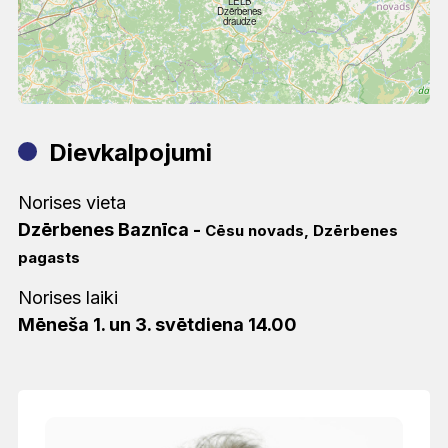
LELB
Dzērbenes
draudze
Dievkalpojumi
Norises vieta
Dzērbenes Baznīca
-
Cēsu novads, Dzērbenes
pagasts
Norises laiki
Mēneša 1. un 3. svētdiena 14.00