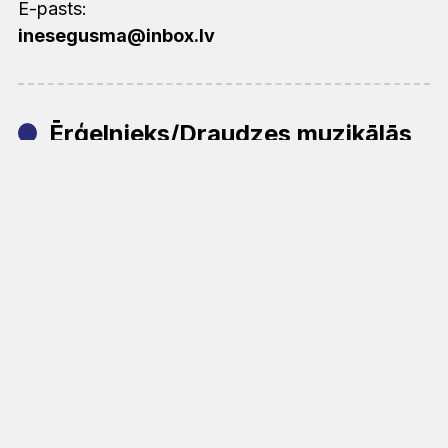
E-pasts:
inesegusma@inbox.lv
Ērģelnieks/Draudzes muzikālās
dzīves vadītājs (-a)
Vārds, Uzvārds:
Iveta Bernava
Tālrunis:
26207130
E-pasts:
iveta.bernava@inbox.lv