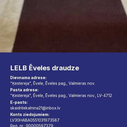
LELB Ēveles draudze
Dievnama adrese:
"Ķestereja", Ēvele, Ēveles pag., Valmieras nov.
Pasta adrese:
"Ķestereja", Ēvele, Ēveles pag., Valmieras nov., LV-4712
E-pasts:
skaidritekalnina21@inbox.lv
Konts ziedojumiem:
LV30HABA0551031973587
Reģ. nr.: 90000597379