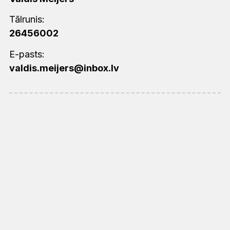
Tālrunis:
26456002
E-pasts:
valdis.meijers@inbox.lv
Dienas lasījums
Gavilē, Ciānas meita, klaigā, Israēl, priecājies un līksmo
no visas sirds, Jeruzalemes meita! Kungs Savu tiesu ir
pārtraucis!
Cef 3:14–15
Kristus atnākdams ir pasludinājis mieru – gan jums, kas