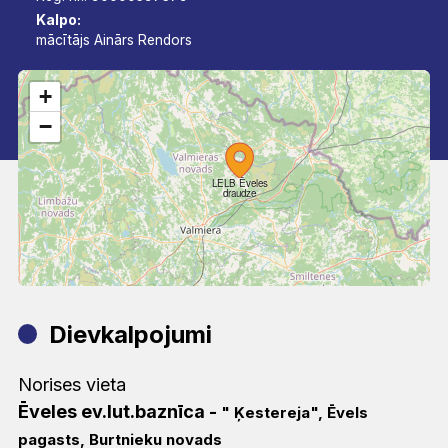
Kalpo:
mācītājs Ainārs Rendors
+
−
LELB Ēveles
draudze
Dievkalpojumi
Norises vieta
Ēveles ev.lut.baznīca
-
" Ķestereja", Ēvels
pagasts, Burtnieku novads