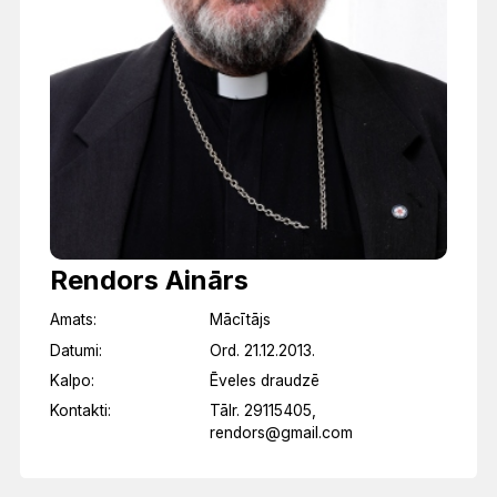
Rendors Ainārs
Amats:
Mācītājs
Datumi:
Ord. 21.12.2013.
Kalpo:
Ēveles draudzē
Kontakti:
Tālr. 29115405,
rendors@gmail.com