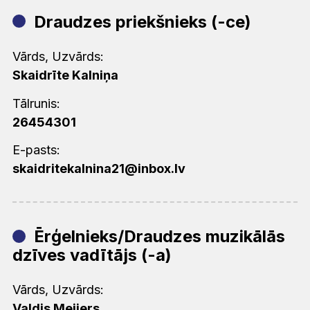
Draudzes priekšnieks (-ce)
Vārds, Uzvārds:
Skaidrīte Kalniņa
Tālrunis:
26454301
E-pasts:
skaidritekalnina21@inbox.lv
Ērģelnieks/Draudzes muzikālās
dzīves vadītājs (-a)
Vārds, Uzvārds:
Valdis Meijers