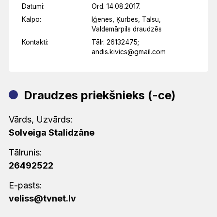
Datumi:
Ord. 14.08.2017.
Kalpo:
Iģenes, Ķurbes, Talsu,
Valdemārpils draudzēs
Kontakti:
Tālr. 26132475;
andis.kivics@gmail.com
Draudzes priekšnieks (-ce)
Vārds, Uzvārds:
Solveiga Stalidzāne
Tālrunis:
26492522
E-pasts:
veliss@tvnet.lv