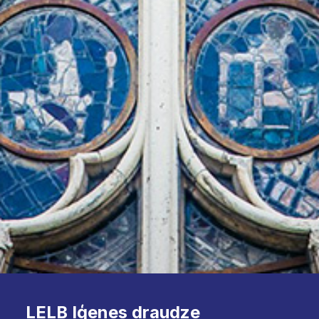
LELB Iģenes draudze