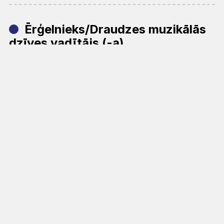
Ērģelnieks/Draudzes muzikālās
dzīves vadītājs (-a)
Vārds, Uzvārds:
Matīss Cinis (pagaidu ērģelnieks)
Tālrunis:
-
E-pasts:
-
Dienas lasījums