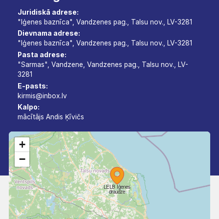
Juridiskā adrese:
"Iģenes baznīca", Vandzenes pag., Talsu nov., LV-3281
Dievnama adrese:
"Iģenes baznīca", Vandzenes pag., Talsu nov., LV-3281
Pasta adrese:
"Sarmas", Vandzene, Vandzenes pag., Talsu nov., LV-
3281
E-pasts:
kirmis@inbox.lv
Kalpo:
mācītājs Andis Ķīvičs
+
−
LELB Iģenes
draudze