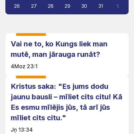
26
27
28
29
30
31
1
Vai ne to, ko Kungs liek man
mutē, man jārauga runāt?
4Moz 23:1
Kristus saka: "Es jums dodu
jaunu bausli – mīliet cits citu! Kā
Es esmu mīlējis jūs, tā arī jūs
mīliet cits citu."
Jņ 13:34