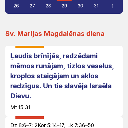
26
27
28
29
30
31
1
Sv. Marijas Magdalēnas diena
Ļaudis brīnījās, redzēdami
mēmos runājam, tizlos veselus,
kroplos staigājam un aklos
redzīgus. Un tie slavēja Israēla
Dievu.
Mt 15:31
Dz 8:6–7; 2Kor 5:14–17; Lk 7:36–50