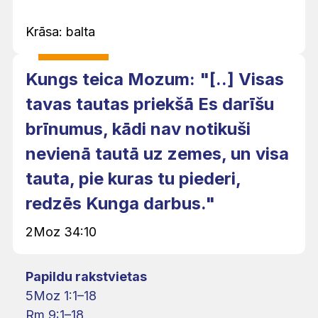
Krāsa: balta
Kungs teica Mozum: "[..] Visas
tavas tautas priekšā Es darīšu
brīnumus, kādi nav notikuši
nevienā tautā uz zemes, un visa
tauta, pie kuras tu piederi,
redzēs Kunga darbus."
2Moz 34:10
Papildu rakstvietas
5Moz 1:1–18
Rm 9:1–18